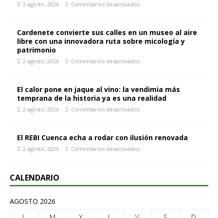
2 agosto, 2026
Comentarios desactivados
Cardenete convierte sus calles en un museo al aire
libre con una innovadora ruta sobre micología y
patrimonio
2 agosto, 2026
Comentarios desactivados
El calor pone en jaque al vino: la vendimia más
temprana de la historia ya es una realidad
2 agosto, 2026
Comentarios desactivados
El REBI Cuenca echa a rodar con ilusión renovada
2 agosto, 2026
Comentarios desactivados
CALENDARIO
AGOSTO 2026
L
M
X
J
V
S
D