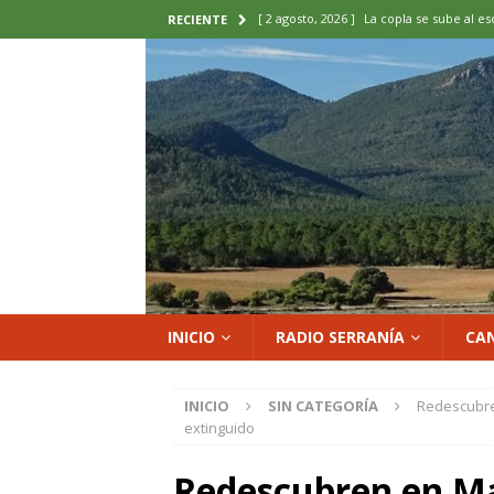
[ 2 agosto, 2026 ]
La copla se sube al es
RECIENTE
[ 2 agosto, 2026 ]
Cardenete convierte s
micología y patrimonio
COMARCA
[ 2 agosto, 2026 ]
El calor pone en jaque
ENOLOGIA
[ 2 agosto, 2026 ]
El REBI Cuenca echa a
[ 2 agosto, 2026 ]
Landete inaugura la e
del Olvido
COMARCA
INICIO
RADIO SERRANÍA
CA
INICIO
SIN CATEGORÍA
Redescubre
extinguido
Redescubren en M