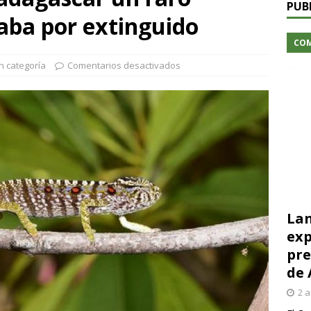
PUB
aba por extinguido
CO
n categoría
Comentarios desactivados
Lan
exp
pre
de 
2 a