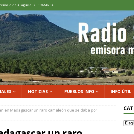
cenario de Aliaguilla
COMARCA
us calles en un museo al aire libre con una innovadora ruta sobre
 al vino: la vendimia más temprana de la historia ya es una realidad
 rodar con ilusión renovada
DEPORTE
xposición colectiva «El presente eterno» en el Centro de Arte Loma
NALES
NOTICIAS
PUEBLOS INFO
INFO ÚTIL
CAT
n en Madagascar un raro camaleón que se daba por
adagascar un raro