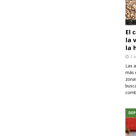
El 
la 
la 
2 a
Las a
más q
zonas
busca
comba
DEP