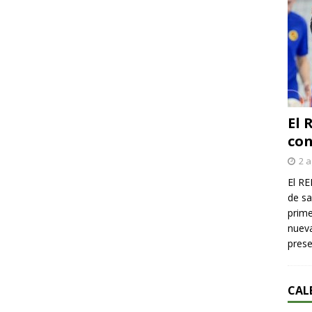
El 
con
2 a
El RE
de sa
prime
nueva
pres
CAL