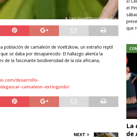
El Ce
el Pi
sábad
prese
que r
 población de camaleón de Voeltzkow, un extraño reptil
CO
que se daba por desaparecido. El hallazgo alienta la
de la fascinante biodiversidad de la isla africana,
io.com/desarrollo-
adagascar-camaleon-extinguido/
La 
de 
NEXT