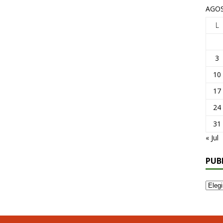
AGOS
L
3
10
17
24
31
« Jul
PUB