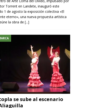
ntro de Arte Loma del Olvido, impulsado por
ntor Torrent en Landete, inauguró este
o 1 de agosto la exposición colectiva «El
nte eterno», una nueva propuesta artística
eúne la obra de
[...]
MARCA
copla se sube al escenario
Aliaguilla