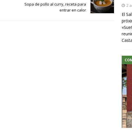
Sopa de pollo al curry, receta para
2 a
entrar en calor
El Sa
próxi
«Sueñ
reuni
Cast
CO