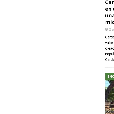
Car
en 
una
mic
2 a
Carde
valor
creac
impul
Carde
ENO