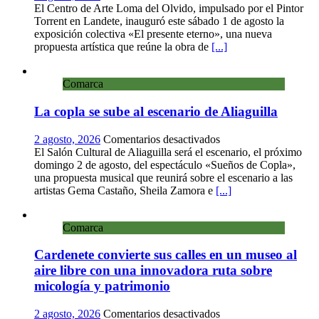
Landete
El Centro de Arte Loma del Olvido, impulsado por el Pintor
inaugura
Torrent en Landete, inauguró este sábado 1 de agosto la
la
exposición colectiva «El presente eterno», una nueva
exposición
propuesta artística que reúne la obra de
[...]
colectiva
«El
Comarca
presente
eterno»
La copla se sube al escenario de Aliaguilla
en
el
Centro
en
2 agosto, 2026
Comentarios desactivados
de
La
El Salón Cultural de Aliaguilla será el escenario, el próximo
Arte
copla
domingo 2 de agosto, del espectáculo «Sueños de Copla»,
Loma
se
una propuesta musical que reunirá sobre el escenario a las
del
sube
artistas Gema Castaño, Sheila Zamora e
[...]
Olvido
al
escenario
Comarca
de
Aliaguilla
Cardenete convierte sus calles en un museo al
aire libre con una innovadora ruta sobre
micología y patrimonio
en
2 agosto, 2026
Comentarios desactivados