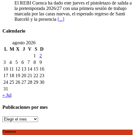
la
El
El REBI Cuenca ha dado este jueves el pistoletazo de salida a
historia
REBI
la pretemporada 2026/27 con una primera sesión de trabajo
ya
Cuenca
marcada por las caras nuevas, el esperado regreso de Santi
es
echa
Barceló y la presencia
[...]
una
a
realidad
rodar
Calendario
con
ilusión
agosto 2026
renovada
L
M
X
J
V
S
D
1
2
3
4
5
6
7
8
9
10
11
12
13
14
15
16
17
18
19
20
21
22
23
24
25
26
27
28
29
30
31
« Jul
Publicaciones por mes
Publicaciones
por
mes
Contacto