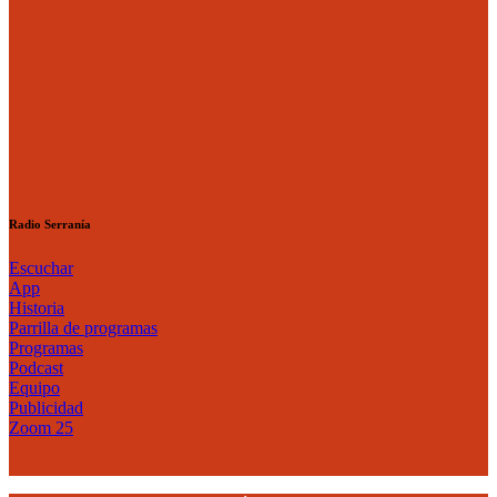
Radio Serranía
Escuchar
App
Historia
Parrilla de programas
Programas
Podcast
Equipo
Publicidad
Zoom 25