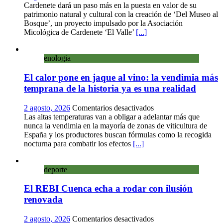
Cardenete
Cardenete dará un paso más en la puesta en valor de su
convierte
patrimonio natural y cultural con la creación de ‘Del Museo al
sus
Bosque’, un proyecto impulsado por la Asociación
calles
Micológica de Cardenete ‘El Valle’
[...]
en
un
enologia
museo
al
El calor pone en jaque al vino: la vendimia más
aire
libre
temprana de la historia ya es una realidad
con
una
en
2 agosto, 2026
Comentarios desactivados
innovadora
El
Las altas temperaturas van a obligar a adelantar más que
ruta
calor
nunca la vendimia en la mayoría de zonas de viticultura de
sobre
pone
España y los productores buscan fórmulas como la recogida
micología
en
nocturna para combatir los efectos
[...]
y
jaque
patrimonio
al
deporte
vino:
la
El REBI Cuenca echa a rodar con ilusión
vendimia
más
renovada
temprana
de
en
2 agosto, 2026
Comentarios desactivados