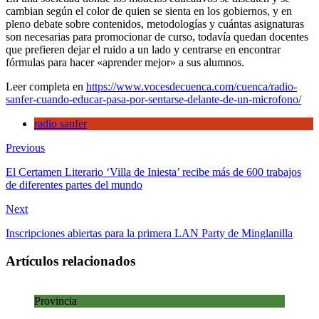
delante
cambian según el color de quien se sienta en los gobiernos, y en
de
pleno debate sobre contenidos, metodologías y cuántas asignaturas
un
son necesarias para promocionar de curso, todavía quedan docentes
micrófon
que prefieren dejar el ruido a un lado y centrarse en encontrar
fórmulas para hacer «aprender mejor» a sus alumnos.
Leer completa en
https://www.vocesdecuenca.com/cuenca/radio-
sanfer-cuando-educar-pasa-por-sentarse-delante-de-un-microfono/
radio sanfer
Previous
El Certamen Literario ‘Villa de Iniesta’ recibe más de 600 trabajos
de diferentes partes del mundo
Next
Inscripciones abiertas para la primera LAN Party de Minglanilla
Artículos relacionados
Provincia