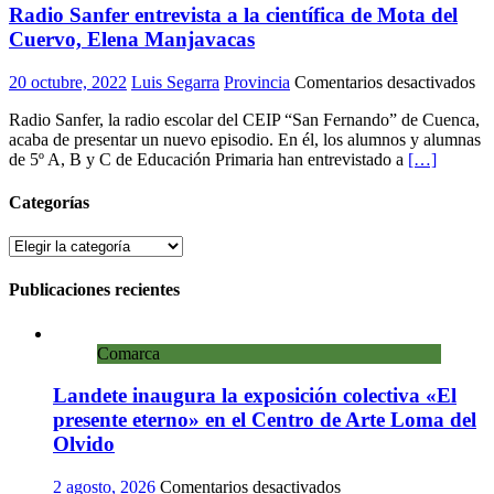
Radio Sanfer entrevista a la científica de Mota del
Cuervo, Elena Manjavacas
en
20 octubre, 2022
Luis Segarra
Provincia
Comentarios desactivados
Ra
Radio Sanfer, la radio escolar del CEIP “San Fernando” de Cuenca,
Sa
acaba de presentar un nuevo episodio. En él, los alumnos y alumnas
ent
de 5º A, B y C de Educación Primaria han entrevistado a
[…]
a
la
cie
Categorías
de
Mo
Categorías
de
Cu
Publicaciones recientes
El
Ma
Comarca
Landete inaugura la exposición colectiva «El
presente eterno» en el Centro de Arte Loma del
Olvido
en
2 agosto, 2026
Comentarios desactivados