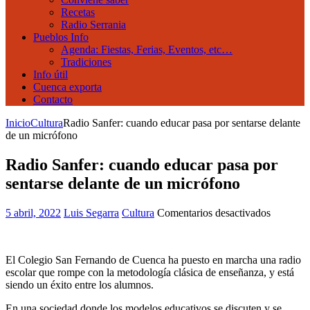
Recetas
Radio Serrania
Pueblos Info
Agenda: Fiestas, Ferias, Eventos, etc…
Tradiciones
Info útil
Cuenca exporta
Contacto
Inicio
Cultura
Radio Sanfer: cuando educar pasa por sentarse delante
de un micrófono
Radio Sanfer: cuando educar pasa por
sentarse delante de un micrófono
en
5 abril, 2022
Luis Segarra
Cultura
Comentarios desactivados
Radio
Sanfer:
cuando
El Colegio San Fernando de Cuenca ha puesto en marcha una radio
educar
escolar que rompe con la metodología clásica de enseñanza, y está
pasa
siendo un éxito entre los alumnos.
por
sentarse
En una sociedad donde los modelos educativos se discuten y se