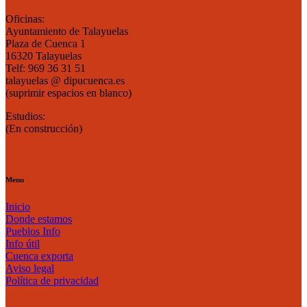
Oficinas:
Ayuntamiento de Talayuelas
Plaza de Cuenca 1
16320 Talayuelas
Telf: 969 36 31 51
talayuelas @ dipucuenca.es
(suprimir espacios en blanco)
Estudios:
(En construcción)
Menu
Inicio
Donde estamos
Pueblos Info
Info útil
Cuenca exporta
Aviso legal
Política de privacidad