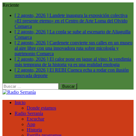
Reciente
[ 2 agosto, 2026 ]
Landete inaugura la exposición colectiva
«El presente eterno» en el Centro de Arte Loma del Olvido
Comarca
[ 2 agosto, 2026 ]
La copla se sube al escenario de Aliaguilla
Comarca
[ 2 agosto, 2026 ]
Cardenete convierte sus calles en un museo
al aire libre con una innovadora ruta sobre micología y
patrimonio
Comarca
[ 2 agosto, 2026 ]
El calor pone en jaque al vino: la vendimia
más temprana de la historia ya es una realidad
enologia
[ 2 agosto, 2026 ]
El REBI Cuenca echa a rodar con ilusión
renovada
deporte
Buscar:
Inicio
Donde estamos
Radio Serranía
Escuchar
App
Historia
Parrilla programas