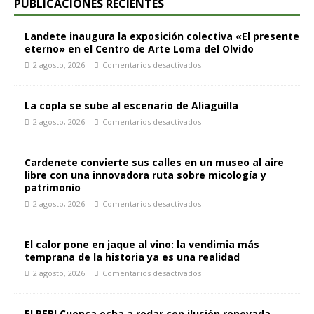
PUBLICACIONES RECIENTES
Landete inaugura la exposición colectiva «El presente
eterno» en el Centro de Arte Loma del Olvido
2 agosto, 2026
Comentarios desactivados
La copla se sube al escenario de Aliaguilla
2 agosto, 2026
Comentarios desactivados
Cardenete convierte sus calles en un museo al aire
libre con una innovadora ruta sobre micología y
patrimonio
2 agosto, 2026
Comentarios desactivados
El calor pone en jaque al vino: la vendimia más
temprana de la historia ya es una realidad
2 agosto, 2026
Comentarios desactivados
El REBI Cuenca echa a rodar con ilusión renovada