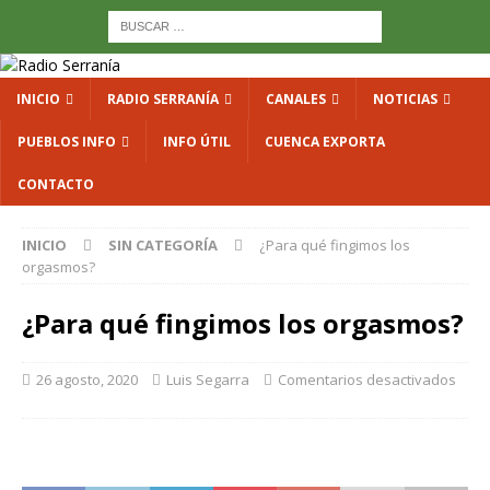
INICIO
RADIO SERRANÍA
CANALES
NOTICIAS
PUEBLOS INFO
INFO ÚTIL
CUENCA EXPORTA
CONTACTO
INICIO
SIN CATEGORÍA
¿Para qué fingimos los
orgasmos?
¿Para qué fingimos los orgasmos?
26 agosto, 2020
Luis Segarra
Comentarios desactivados