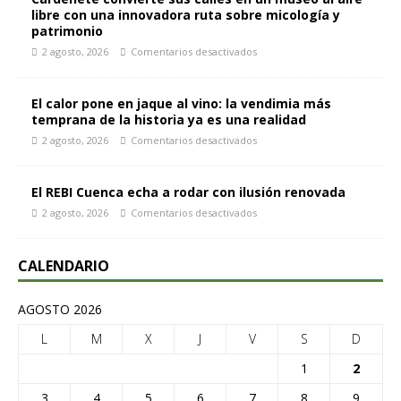
libre con una innovadora ruta sobre micología y
patrimonio
2 agosto, 2026
Comentarios desactivados
El calor pone en jaque al vino: la vendimia más
temprana de la historia ya es una realidad
2 agosto, 2026
Comentarios desactivados
El REBI Cuenca echa a rodar con ilusión renovada
2 agosto, 2026
Comentarios desactivados
CALENDARIO
AGOSTO 2026
L
M
X
J
V
S
D
1
2
3
4
5
6
7
8
9