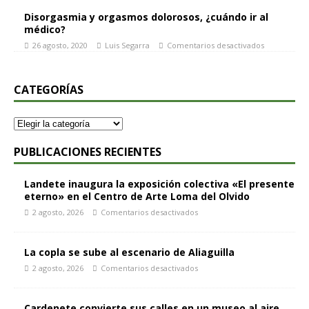
Disorgasmia y orgasmos dolorosos, ¿cuándo ir al
médico?
26 agosto, 2020
Luis Segarra
Comentarios desactivados
CATEGORÍAS
PUBLICACIONES RECIENTES
Landete inaugura la exposición colectiva «El presente
eterno» en el Centro de Arte Loma del Olvido
2 agosto, 2026
Comentarios desactivados
La copla se sube al escenario de Aliaguilla
2 agosto, 2026
Comentarios desactivados
Cardenete convierte sus calles en un museo al aire