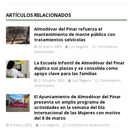
ARTÍCULOS RELACIONADOS
Almodóvar del Pinar refuerza el
mantenimiento de monte público con
tratamientos selvícolas
23 enero, 2026
Luis Segarra
Comentarios
desactivados
La Escuela Infantil de Almodóvar del Pinar
duplica sus plazas y se consolida como
apoyo clave para las familias
27 octubre, 2025
Luis Segarra
Comentarios
desactivados
El Ayuntamiento de Almodóvar del Pinar
presenta un amplio programa de
actividades en la semana del Día
Internacional de las Mujeres con motivo
del 8 de marzo
4 marzo, 2022
Luis Segarra
Comentarios desactivados