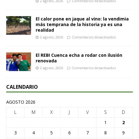
2 agosto, 2026
Comentarios desactivados
El calor pone en jaque al vino: la vendimia
más temprana de la historia ya es una
realidad
2 agosto, 2026
Comentarios desactivados
El REBI Cuenca echa a rodar con ilusión
renovada
2 agosto, 2026
Comentarios desactivados
CALENDARIO
AGOSTO 2026
L
M
X
J
V
S
D
1
2
3
4
5
6
7
8
9