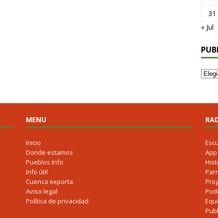
31
« Jul
PUB
MENU
RAD
Inicio
Esc
Donde estamos
App
Pueblos Info
Hist
Info útil
Parr
Cuenca exporta
Pro
Aviso legal
Pod
Política de privacidad
Equ
Publ