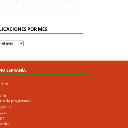
LICACIONES POR MES
IO SERRANÍA
uchar
oria
illa de programas
gramas
cast
ipo
icidad