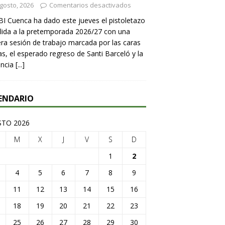
gosto, 2026
Comentarios desactivados
BI Cuenca ha dado este jueves el pistoletazo
lida a la pretemporada 2026/27 con una
ra sesión de trabajo marcada por las caras
s, el esperado regreso de Santi Barceló y la
encia
[...]
ENDARIO
TO 2026
M
X
J
V
S
D
1
2
4
5
6
7
8
9
11
12
13
14
15
16
18
19
20
21
22
23
25
26
27
28
29
30