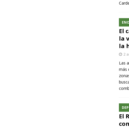
Carde
ENO
El 
la 
la 
2 a
Las a
más q
zonas
busca
comba
DEP
El 
con