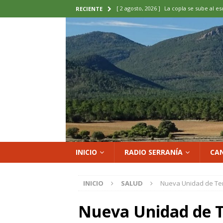
[ 2 agosto, 2026 ]
La copla se sube al es
RECIENTE
[ 2 agosto, 2026 ]
Cardenete convierte s
micología y patrimonio
COMARCA
[ 2 agosto, 2026 ]
El calor pone en jaque
ENOLOGIA
[ 2 agosto, 2026 ]
El REBI Cuenca echa a
[ 2 agosto, 2026 ]
Landete inaugura la e
del Olvido
COMARCA
INICIO
RADIO SERRANÍA
CA
INICIO
SALUD
Nueva Unidad de Te
Nueva Unidad de T