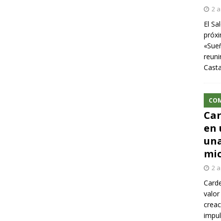
2 a
El Sa
próxi
«Sueñ
reuni
Cast
CO
Car
en 
una
mic
2 a
Carde
valor
creac
impul