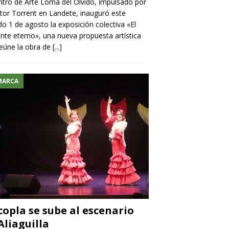
ntro de Arte Loma del Olvido, impulsado por
ntor Torrent en Landete, inauguró este
o 1 de agosto la exposición colectiva «El
nte eterno», una nueva propuesta artística
eúne la obra de
[...]
MARCA
copla se sube al escenario
Aliaguilla