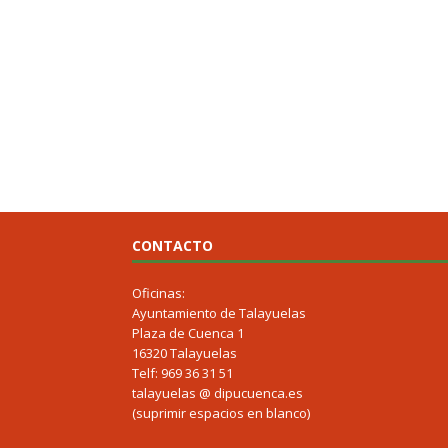
CONTACTO
Oficinas:
Ayuntamiento de Talayuelas
Plaza de Cuenca 1
16320 Talayuelas
Telf: 969 36 31 51
talayuelas @ dipucuenca.es
(suprimir espacios en blanco)