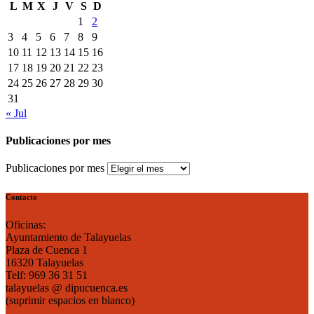
L
M
X
J
V
S
D
1
2
3
4
5
6
7
8
9
10
11
12
13
14
15
16
17
18
19
20
21
22
23
24
25
26
27
28
29
30
31
« Jul
Publicaciones por mes
Publicaciones por mes
Contacto
Oficinas:
Ayuntamiento de Talayuelas
Plaza de Cuenca 1
16320 Talayuelas
Telf: 969 36 31 51
talayuelas @ dipucuenca.es
(suprimir espacios en blanco)