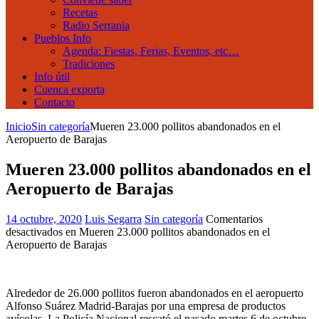
Recetas
Radio Serrania
Pueblos Info
Agenda: Fiestas, Ferias, Eventos, etc…
Tradiciones
Info útil
Cuenca exporta
Contacto
Inicio
Sin categoría
Mueren 23.000 pollitos abandonados en el
Aeropuerto de Barajas
Mueren 23.000 pollitos abandonados en el
Aeropuerto de Barajas
14 octubre, 2020
Luis Segarra
Sin categoría
Comentarios
desactivados
en Mueren 23.000 pollitos abandonados en el
Aeropuerto de Barajas
Alrededor de 26.000 pollitos fueron abandonados en el aeropuerto
Alfonso Suárez Madrid-Barajas por una empresa de productos
avícolas. La Policía Nacional rescató el pasado martes 6 de octubre