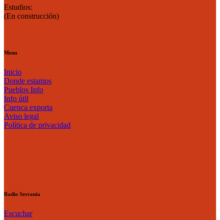
Estudios:
(En construcción)
Menu
Inicio
Donde estamos
Pueblos Info
Info útil
Cuenca exporta
Aviso legal
Política de privacidad
Radio Serranía
Escuchar