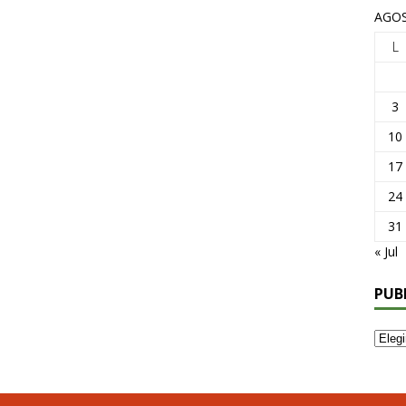
AGOS
L
3
10
17
24
31
« Jul
PUB