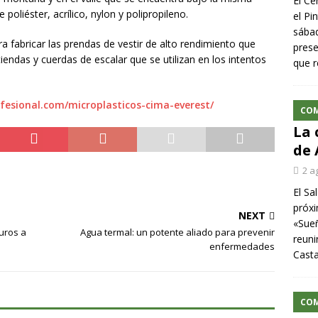
El Ce
poliéster, acrílico, nylon y polipropileno.
el Pi
sábad
a fabricar las prendas de vestir de alto rendimiento que
prese
tiendas y cuerdas de escalar que se utilizan en los intentos
que r
fesional.com/microplasticos-cima-everest/
CO
La 
de 
2 a
El Sa
próxi
NEXT
«Sueñ
uros a
Agua termal: un potente aliado para prevenir
reuni
enfermedades
Cast
CO