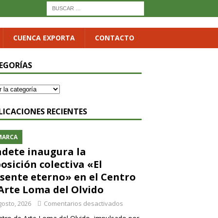
CUENCA EXPORTA
CONTACTO
EGORÍAS
LICACIONES RECIENTES
MARCA
dete inaugura la
osición colectiva «El
sente eterno» en el Centro
Arte Loma del Olvido
gosto, 2026
Comentarios desactivados