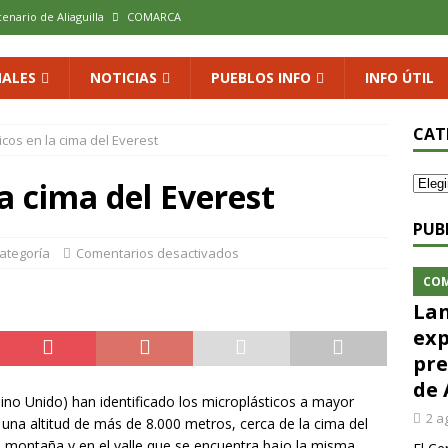
cenario de Aliaguilla
COMARCA
us calles en un museo al aire libre con una innovadora ruta sobre
ALES
NOTICIAS
PUEBLOS INFO
INFO ÚTIL
 al vino: la vendimia más temprana de la historia ya es una realidad
CAT
icos en la cima del Everest
a cima del Everest
 rodar con ilusión renovada
DEPORTE
xposición colectiva «El presente eterno» en el Centro de Arte Loma
PUB
categoría
Comentarios desactivados
CO
Lan
exp
pre
de 
eino Unido) han identificado los microplásticos a mayor
2 a
a una altitud de más de 8.000 metros, cerca de la cima del
 montaña y en el valle que se encuentra bajo la misma