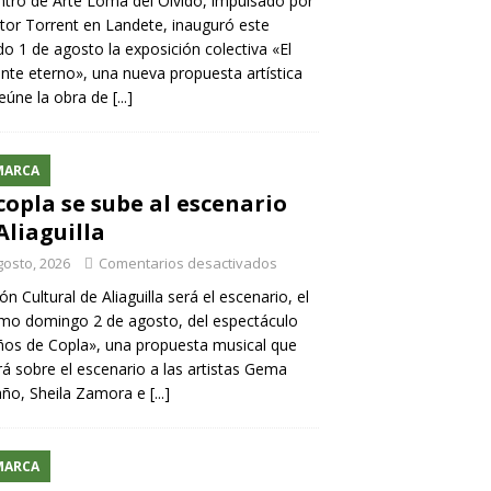
ntro de Arte Loma del Olvido, impulsado por
ntor Torrent en Landete, inauguró este
o 1 de agosto la exposición colectiva «El
nte eterno», una nueva propuesta artística
eúne la obra de
[...]
MARCA
copla se sube al escenario
Aliaguilla
gosto, 2026
Comentarios desactivados
lón Cultural de Aliaguilla será el escenario, el
mo domingo 2 de agosto, del espectáculo
os de Copla», una propuesta musical que
rá sobre el escenario a las artistas Gema
año, Sheila Zamora e
[...]
MARCA