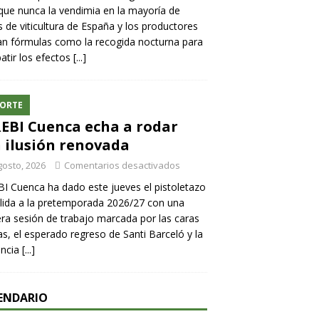
ue nunca la vendimia en la mayoría de
 de viticultura de España y los productores
n fórmulas como la recogida nocturna para
tir los efectos
[...]
ORTE
REBI Cuenca echa a rodar
 ilusión renovada
gosto, 2026
Comentarios desactivados
BI Cuenca ha dado este jueves el pistoletazo
lida a la pretemporada 2026/27 con una
ra sesión de trabajo marcada por las caras
s, el esperado regreso de Santi Barceló y la
encia
[...]
ENDARIO