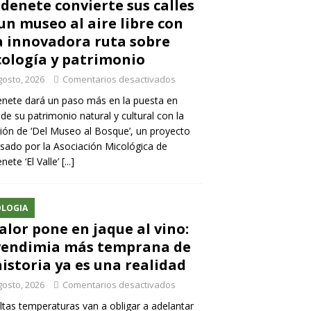
denete convierte sus calles
un museo al aire libre con
 innovadora ruta sobre
ología y patrimonio
gosto, 2026
Comentarios desactivados
nete dará un paso más en la puesta en
 de su patrimonio natural y cultural con la
ión de ‘Del Museo al Bosque’, un proyecto
sado por la Asociación Micológica de
nete ‘El Valle’
[...]
LOGIA
calor pone en jaque al vino:
vendimia más temprana de
historia ya es una realidad
gosto, 2026
Comentarios desactivados
ltas temperaturas van a obligar a adelantar