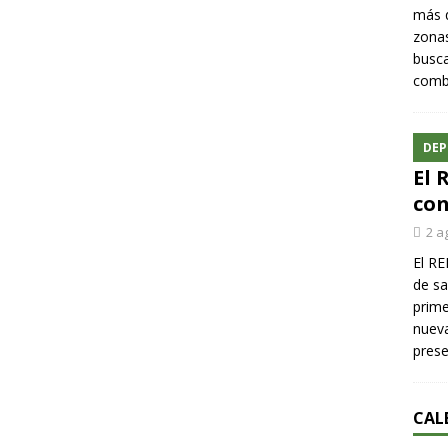
más q
zonas
busca
comba
DEP
El 
con
2 a
El RE
de sa
prime
nueva
pres
CAL