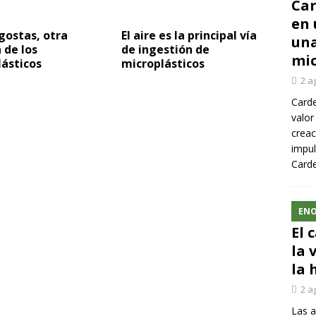
Car
en 
gostas, otra
El aire es la principal vía
una
 de los
de ingestión de
mic
ásticos
microplásticos
2 a
Carde
valor
creac
impul
Carde
ENO
El 
la 
la 
2 a
Las a