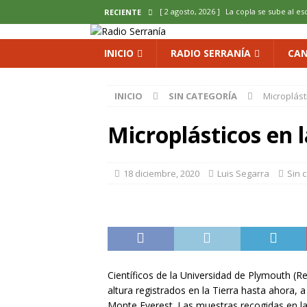
[ 2 agosto, 2026 ]
La copla se sube al es
RECIENTE
[ 2 agosto, 2026 ]
Cardenete convierte s
INICIO
RADIO SERRANÍA
CAN
micología y patrimonio
COMARCA
[ 2 agosto, 2026 ]
El calor pone en jaque
INICIO
SIN CATEGORÍA
Microplást
ENOLOGIA
Microplásticos en l
[ 2 agosto, 2026 ]
El REBI Cuenca echa a
[ 2 agosto, 2026 ]
Landete inaugura la e
18 diciembre, 2020
Luis Segarra
Sin 
del Olvido
COMARCA
Científicos de la Universidad de Plymouth (R
altura registrados en la Tierra hasta ahora, 
Monte Everest. Las muestras recogidas en la