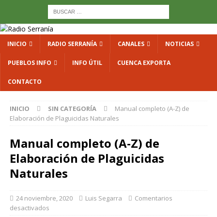
INICIO
RADIO SERRANÍA
CANALES
NOTICIAS
PUEBLOS INFO
INFO ÚTIL
CUENCA EXPORTA
CONTACTO
INICIO
SIN CATEGORÍA
Manual completo (A-Z) de
Elaboración de Plaguicidas Naturales
Manual completo (A-Z) de
Elaboración de Plaguicidas
Naturales
24 noviembre, 2020
Luis Segarra
Comentarios
desactivados