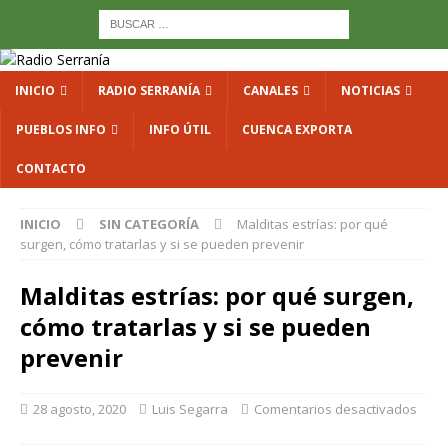
INICIO
RADIO SERRANÍA
CANALES
NOTICIAS
PUEBLOS INFO
INFO ÚTIL
CUENCA EXPORTA
CONTACTO
INICIO
SIN CATEGORÍA
Malditas estrías: por qué
surgen, cómo tratarlas y si se pueden prevenir
Malditas estrías: por qué surgen,
cómo tratarlas y si se pueden
prevenir
28 agosto, 2020
Luis Segarra
Comentarios desactivados