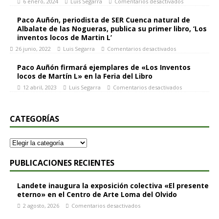
6 enero, 2024
Luis Segarra
Comentarios desactivados
Paco Auñón, periodista de SER Cuenca natural de
Albalate de las Nogueras, publica su primer libro, ‘Los
inventos locos de Martin L’
26 junio, 2022
Luis Segarra
Comentarios desactivados
Paco Auñón firmará ejemplares de «Los Inventos
locos de Martín L» en la Feria del Libro
12 abril, 2023
Luis Segarra
Comentarios desactivados
CATEGORÍAS
PUBLICACIONES RECIENTES
Landete inaugura la exposición colectiva «El presente
eterno» en el Centro de Arte Loma del Olvido
2 agosto, 2026
Comentarios desactivados