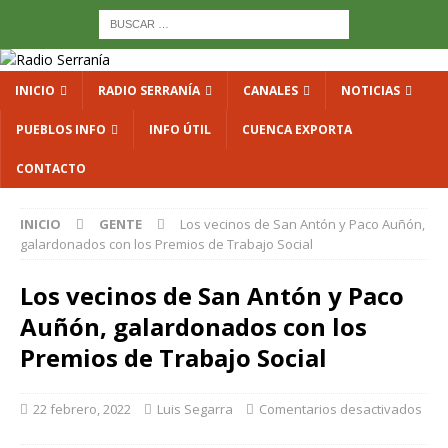
INICIO
RADIO SERRANÍA
CANALES
NOTICIAS
PUEBLOS INFO
INFO ÚTIL
CUENCA EXPORTA
CONTACTO
INICIO
GENTE
Los vecinos de San Antón y Paco Auñón,
galardonados con los Premios de Trabajo Social
Los vecinos de San Antón y Paco
Auñón, galardonados con los
Premios de Trabajo Social
22 febrero, 2022
Luis Segarra
Comentarios desactivados