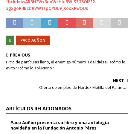
fbclid=IwAR3H2Wx3doWzHIuBWJS3G5OlFF2-
3gxgoR4BcDRVW1zpQYDL9_XoxXPwQUs
PACO AUÑON
PREVIOUS
Filtro de partículas lleno, el enemigo número 1 del diésel, ¿cómo lo
evito? ¿cómo lo soluciono?
NEXT
Oferta de empleo de Nordex Motilla del Palancar
ARTÍCULOS RELACIONADOS
Paco Auñón presenta su libro y una antología
navideña en la Fundación Antonio Pérez