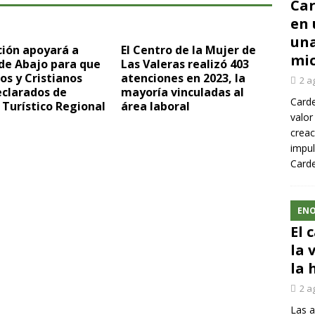
Car
en 
una
ción apoyará a
El Centro de la Mujer de
mic
de Abajo para que
Las Valeras realizó 403
os y Cristianos
atenciones en 2023, la
2 a
eclarados de
mayoría vinculadas al
Carde
 Turístico Regional
área laboral
valor
creac
impul
Carde
ENO
El 
la 
la 
2 a
Las a