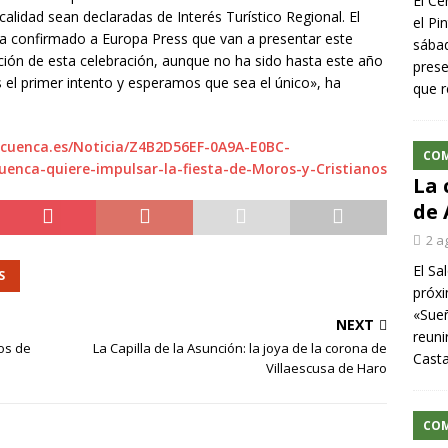
El Ce
calidad sean declaradas de Interés Turístico Regional. El
el Pi
 ha confirmado a Europa Press que van a presentar este
sábad
ción de esta celebración, aunque no ha sido hasta este año
prese
 el primer intento y esperamos que sea el único», ha
que r
ecuenca.es/Noticia/Z4B2D56EF-0A9A-E0BC-
CO
enca-quiere-impulsar-la-fiesta-de-Moros-y-Cristianos
La 
de 
2 a
El Sa
S
próxi
«Sueñ
NEXT
reuni
nos de
La Capilla de la Asunción: la joya de la corona de
Cast
Villaescusa de Haro
CO