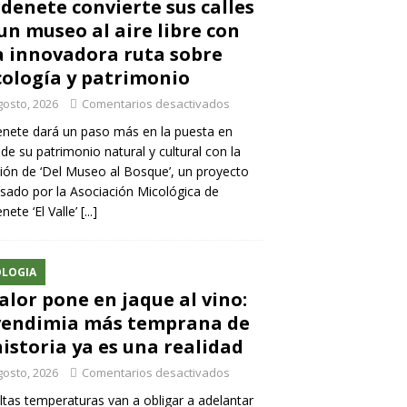
denete convierte sus calles
un museo al aire libre con
 innovadora ruta sobre
ología y patrimonio
gosto, 2026
Comentarios desactivados
nete dará un paso más en la puesta en
 de su patrimonio natural y cultural con la
ión de ‘Del Museo al Bosque’, un proyecto
sado por la Asociación Micológica de
nete ‘El Valle’
[...]
LOGIA
calor pone en jaque al vino:
vendimia más temprana de
historia ya es una realidad
gosto, 2026
Comentarios desactivados
ltas temperaturas van a obligar a adelantar