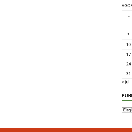
AGOS
L
3
10
17
24
31
« Jul
PUB