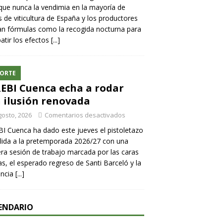
ue nunca la vendimia en la mayoría de
 de viticultura de España y los productores
n fórmulas como la recogida nocturna para
tir los efectos
[...]
ORTE
REBI Cuenca echa a rodar
 ilusión renovada
gosto, 2026
Comentarios desactivados
BI Cuenca ha dado este jueves el pistoletazo
lida a la pretemporada 2026/27 con una
ra sesión de trabajo marcada por las caras
s, el esperado regreso de Santi Barceló y la
encia
[...]
ENDARIO