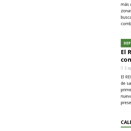
más q
zonas
busca
comba
DEP
El 
con
2 a
El RE
de sa
prime
nueva
pres
CAL