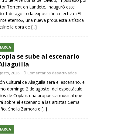
ntro de Arte Loma del Olvido, impulsado por
ntor Torrent en Landete, inauguró este
o 1 de agosto la exposición colectiva «El
nte eterno», una nueva propuesta artística
eúne la obra de
[...]
MARCA
copla se sube al escenario
Aliaguilla
gosto, 2026
Comentarios desactivados
lón Cultural de Aliaguilla será el escenario, el
mo domingo 2 de agosto, del espectáculo
os de Copla», una propuesta musical que
rá sobre el escenario a las artistas Gema
año, Sheila Zamora e
[...]
MARCA