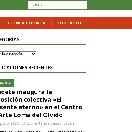
CUENCA EXPORTA
CONTACTO
EGORÍAS
LICACIONES RECIENTES
MARCA
dete inaugura la
osición colectiva «El
sente eterno» en el Centro
Arte Loma del Olvido
gosto, 2026
Comentarios desactivados