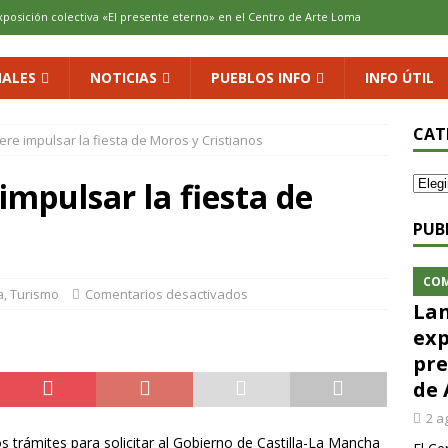
xposición colectiva «El presente eterno» en el Centro de Arte Loma
ALES
NOTICIAS
PUEBLOS INFO
INFO ÚTIL
cenario de Aliaguilla
COMARCA
us calles en un museo al aire libre con una innovadora ruta sobre
CAT
ere impulsar la fiesta de Moros y Cristianos
impulsar la fiesta de
 al vino: la vendimia más temprana de la historia ya es una realidad
PUB
 rodar con ilusión renovada
DEPORTE
CO
a
,
Turismo
Comentarios desactivados
Lan
exp
pre
de 
2 a
s trámites para solicitar al Gobierno de Castilla-La Mancha