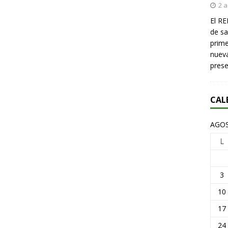
2 a
El RE
de sa
prime
nueva
pres
CAL
AGOS
L
3
10
17
24