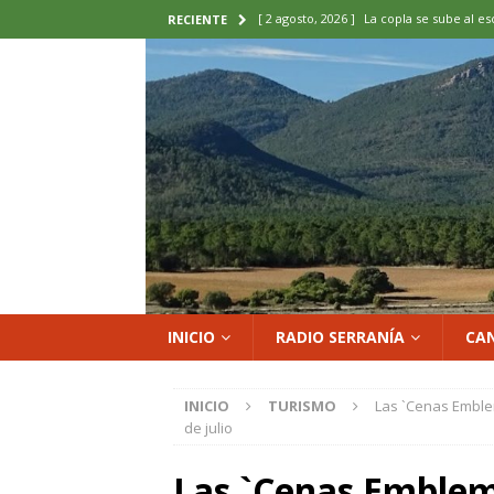
[ 2 agosto, 2026 ]
La copla se sube al es
RECIENTE
[ 2 agosto, 2026 ]
Cardenete convierte s
micología y patrimonio
COMARCA
[ 2 agosto, 2026 ]
El calor pone en jaque
ENOLOGIA
[ 2 agosto, 2026 ]
El REBI Cuenca echa a
[ 2 agosto, 2026 ]
Landete inaugura la e
del Olvido
COMARCA
INICIO
RADIO SERRANÍA
CA
INICIO
TURISMO
Las `Cenas Emble
de julio
Las `Cenas Emblem