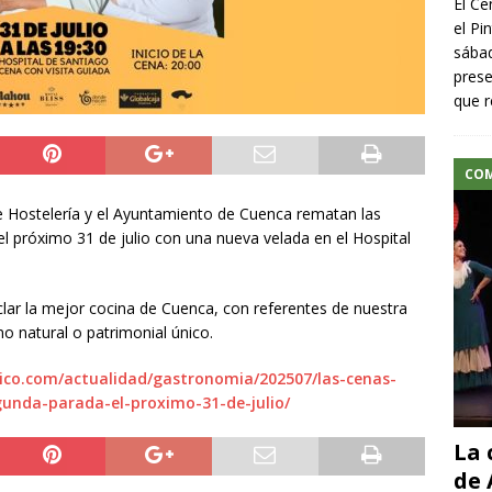
El Ce
el Pi
sábad
prese
que r
CO
 Hostelería y el Ayuntamiento de Cuenca rematan las
l próximo 31 de julio con una nueva velada en el Hospital
lar la mejor cocina de Cuenca, con referentes de nuestra
o natural o patrimonial único.
berico.com/actualidad/gastronomia/202507/las-cenas-
unda-parada-el-proximo-31-de-julio/
La 
de 