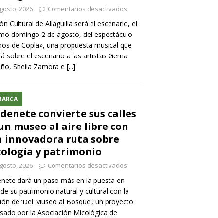
gosto, 2026
Comentarios desactivados
lón Cultural de Aliaguilla será el escenario, el
mo domingo 2 de agosto, del espectáculo
os de Copla», una propuesta musical que
rá sobre el escenario a las artistas Gema
año, Sheila Zamora e
[...]
MARCA
denete convierte sus calles
un museo al aire libre con
 innovadora ruta sobre
ología y patrimonio
gosto, 2026
Comentarios desactivados
nete dará un paso más en la puesta en
 de su patrimonio natural y cultural con la
ión de ‘Del Museo al Bosque’, un proyecto
sado por la Asociación Micológica de