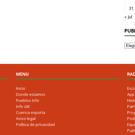
31
« Jul
PUB
MENU
RAD
Inicio
Esc
Donde estamos
App
Pueblos Info
Hist
Info útil
Parr
Cuenca exporta
Pro
Aviso legal
Pod
Política de privacidad
Equ
Publ