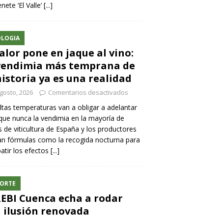
nete ‘El Valle’
[...]
LOGIA
calor pone en jaque al vino:
vendimia más temprana de
historia ya es una realidad
gosto, 2026
Comentarios desactivados
ltas temperaturas van a obligar a adelantar
ue nunca la vendimia en la mayoría de
 de viticultura de España y los productores
n fórmulas como la recogida nocturna para
tir los efectos
[...]
ORTE
REBI Cuenca echa a rodar
 ilusión renovada