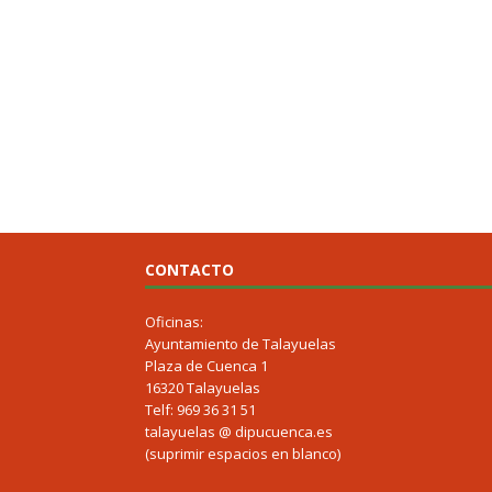
CONTACTO
Oficinas:
Ayuntamiento de Talayuelas
Plaza de Cuenca 1
16320 Talayuelas
Telf: 969 36 31 51
talayuelas @ dipucuenca.es
(suprimir espacios en blanco)