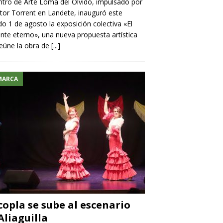
ntro de Arte Loma del Olvido, impulsado por
ntor Torrent en Landete, inauguró este
o 1 de agosto la exposición colectiva «El
nte eterno», una nueva propuesta artística
eúne la obra de
[...]
MARCA
copla se sube al escenario
Aliaguilla