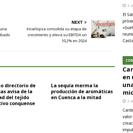
2 a
El Sa
próxi
NEXT
«Sueñ
 una
Incarlopsa consolida su etapa de
reuni
sábado
crecimiento y eleva su EBITDA un
Cast
10,2% en 2024
CO
Car
en 
una
mo directorio de
La sequía merma la
s avisa de la
producción de aromáticas
mic
ad del tejido
en Cuenca a la mitad
2 a
tivo conquense
Carde
valor
creac
impul