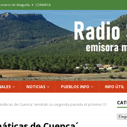
cenario de Aliaguilla
COMARCA
us calles en un museo al aire libre con una innovadora ruta sobre
 al vino: la vendimia más temprana de la historia ya es una realidad
 rodar con ilusión renovada
DEPORTE
xposición colectiva «El presente eterno» en el Centro de Arte Loma
NALES
NOTICIAS
PUEBLOS INFO
INFO ÚTIL
CAT
máticas de Cuenca´ tendrán su segunda parada el próximo 31
áticas de Cuenca´