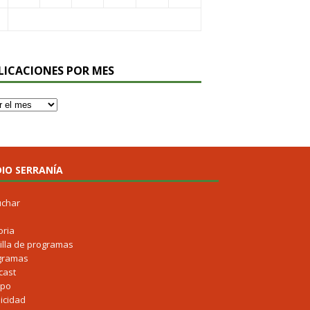
LICACIONES POR MES
IO SERRANÍA
uchar
oria
illa de programas
gramas
cast
ipo
icidad