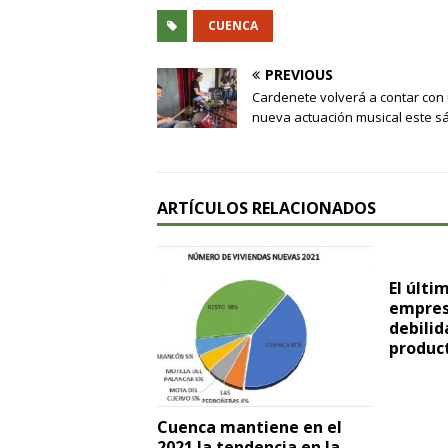
CUENCA
PREVIOUS
Cardenete volverá a contar con
nueva actuación musical este 
ARTÍCULOS RELACIONADOS
El últi
empresa
debilid
produc
Cuenca mantiene en el
2021 la tendencia en la