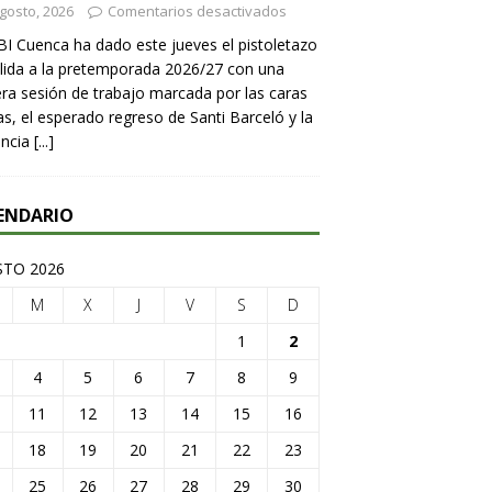
gosto, 2026
Comentarios desactivados
BI Cuenca ha dado este jueves el pistoletazo
lida a la pretemporada 2026/27 con una
ra sesión de trabajo marcada por las caras
s, el esperado regreso de Santi Barceló y la
encia
[...]
ENDARIO
TO 2026
M
X
J
V
S
D
1
2
4
5
6
7
8
9
11
12
13
14
15
16
18
19
20
21
22
23
25
26
27
28
29
30