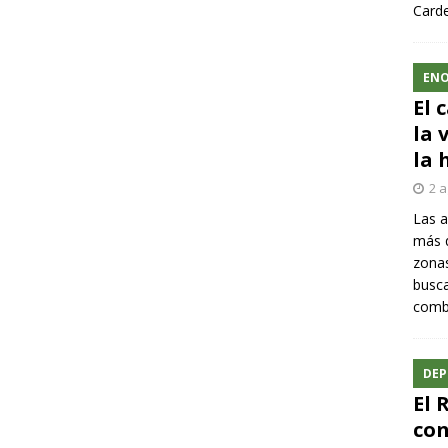
Carde
ENO
El 
la 
la 
2 a
Las a
más q
zonas
busca
comba
DEP
El 
con