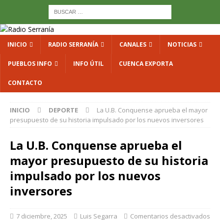
INICIO
RADIO SERRANÍA
CANALES
NOTICIAS
PUEBLOS INFO
INFO ÚTIL
CUENCA EXPORTA
CONTACTO
INICIO
DEPORTE
La U.B. Conquense aprueba el mayor
presupuesto de su historia impulsado por los nuevos inversores
La U.B. Conquense aprueba el
mayor presupuesto de su historia
impulsado por los nuevos
inversores
7 diciembre, 2025
Luis Segarra
Comentarios desactivados