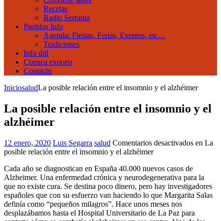
Recetas
Radio Serrania
Pueblos Info
Agenda: Fiestas, Ferias, Eventos, etc…
Tradiciones
Info útil
Cuenca exporta
Contacto
Inicio
salud
La posible relación entre el insomnio y el alzhéimer
La posible relación entre el insomnio y el
alzhéimer
12 enero, 2020
Luis Segarra
salud
Comentarios desactivados
en La
posible relación entre el insomnio y el alzhéimer
Cada año se diagnostican en España 40.000 nuevos casos de
Alzheimer. Una enfermedad crónica y neurodegenerativa para la
que no existe cura. Se destina poco dinero, pero hay investigadores
españoles que con su esfuerzo van haciendo lo que Margarita Salas
definía como “pequeños milagros”. Hace unos meses nos
desplazábamos hasta el Hospital Universitario de La Paz para