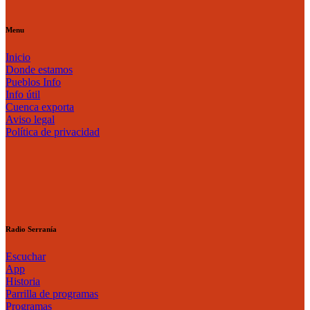
Menu
Inicio
Donde estamos
Pueblos Info
Info útil
Cuenca exporta
Aviso legal
Política de privacidad
Radio Serranía
Escuchar
App
Historia
Parrilla de programas
Programas