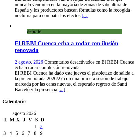
nunca la vendimia en la mayoría de zonas de viticultura de
España y los productores buscan fórmulas como la recogida
nocturna para combatir los efectos
[...]
deporte
El REBI Cuenca echa a rodar con ilusión
renovada
2 agosto, 2026
Comentarios desactivados
en El REBI Cuenca
echa a rodar con ilusión renovada
El REBI Cuenca ha dado este jueves el pistoletazo de salida a
la pretemporada 2026/27 con una primera sesión de trabajo
marcada por las caras nuevas, el esperado regreso de Santi
Barceló y la presencia
[...]
Calendario
agosto 2026
L
M
X
J
V
S
D
1
2
3
4
5
6
7
8
9