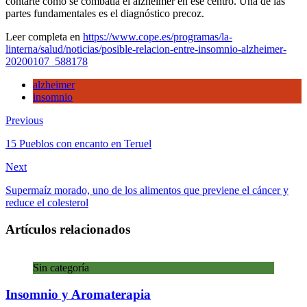
contarte cómo se combatía el alzheimer en ese centro. Una de las
partes fundamentales es el diagnóstico precoz.
Leer completa en
https://www.cope.es/programas/la-
linterna/salud/noticias/posible-relacion-entre-insomnio-alzheimer-
20200107_588178
alzheimer
insomnio
Previous
15 Pueblos con encanto en Teruel
Next
Supermaíz morado, uno de los alimentos que previene el cáncer y
reduce el colesterol
Artículos relacionados
Sin categoría
Insomnio y Aromaterapia