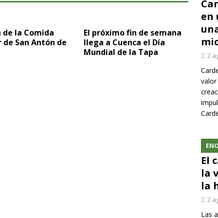
Car
en 
una
a de la Comida
El próximo fin de semana
mic
r de San Antón de
llega a Cuenca el Día
Mundial de la Tapa
2 a
Carde
valor
creac
impul
Carde
ENO
El 
la 
la 
2 a
Las a