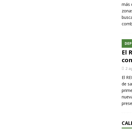
más q
zonas
busca
comba
DEP
El 
con
2 a
El RE
de sa
prime
nueva
pres
CAL