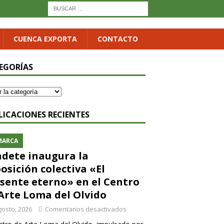
CUENCA EXPORTA
CONTACTO
EGORÍAS
LICACIONES RECIENTES
MARCA
dete inaugura la
osición colectiva «El
sente eterno» en el Centro
Arte Loma del Olvido
gosto, 2026
Comentarios desactivados