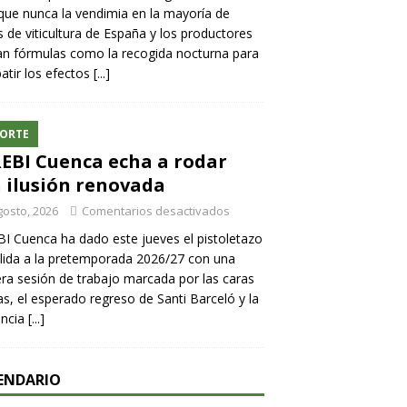
ue nunca la vendimia en la mayoría de
 de viticultura de España y los productores
n fórmulas como la recogida nocturna para
tir los efectos
[...]
ORTE
REBI Cuenca echa a rodar
 ilusión renovada
gosto, 2026
Comentarios desactivados
BI Cuenca ha dado este jueves el pistoletazo
lida a la pretemporada 2026/27 con una
ra sesión de trabajo marcada por las caras
s, el esperado regreso de Santi Barceló y la
encia
[...]
ENDARIO