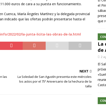
El Ce
1.000 euros de cara a su puesta en funcionamiento.
el Pi
sábad
 en Cuenca, María Ángeles Martínez y la delegada provincial
prese
an indicado que las ofertas podrán presentarse hasta el
que r
nfo/2022/02/la-junta-licita-las-obras-de-la.html
CO
La 
de 
2 a
El Sa
próxi
NEXT
«Sueñ
n las
La Soledad de San Agustín presenta este miércoles
reuni
los actos por el 75º Aniversario de la hechura de la
Cast
talla
CO