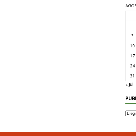
AGOS
L
3
10
17
24
31
« Jul
PUB