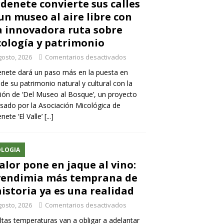
denete convierte sus calles
un museo al aire libre con
 innovadora ruta sobre
ología y patrimonio
gosto, 2026
Comentarios desactivados
nete dará un paso más en la puesta en
 de su patrimonio natural y cultural con la
ión de ‘Del Museo al Bosque’, un proyecto
sado por la Asociación Micológica de
nete ‘El Valle’
[...]
LOGIA
calor pone en jaque al vino:
vendimia más temprana de
historia ya es una realidad
gosto, 2026
Comentarios desactivados
ltas temperaturas van a obligar a adelantar