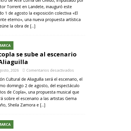
ntro de Arte Loma del Olvido, impulsado por
ntor Torrent en Landete, inauguró este
o 1 de agosto la exposición colectiva «El
nte eterno», una nueva propuesta artística
eúne la obra de
[...]
MARCA
copla se sube al escenario
Aliaguilla
gosto, 2026
Comentarios desactivados
lón Cultural de Aliaguilla será el escenario, el
mo domingo 2 de agosto, del espectáculo
os de Copla», una propuesta musical que
rá sobre el escenario a las artistas Gema
año, Sheila Zamora e
[...]
MARCA