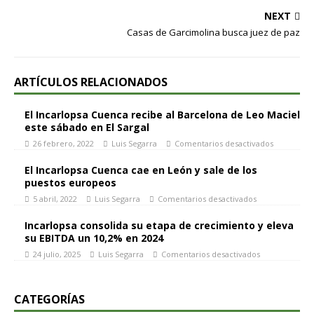
NEXT
Casas de Garcimolina busca juez de paz
ARTÍCULOS RELACIONADOS
El Incarlopsa Cuenca recibe al Barcelona de Leo Maciel
este sábado en El Sargal
26 febrero, 2022
Luis Segarra
Comentarios desactivados
El Incarlopsa Cuenca cae en León y sale de los
puestos europeos
5 abril, 2022
Luis Segarra
Comentarios desactivados
Incarlopsa consolida su etapa de crecimiento y eleva
su EBITDA un 10,2% en 2024
24 julio, 2025
Luis Segarra
Comentarios desactivados
CATEGORÍAS