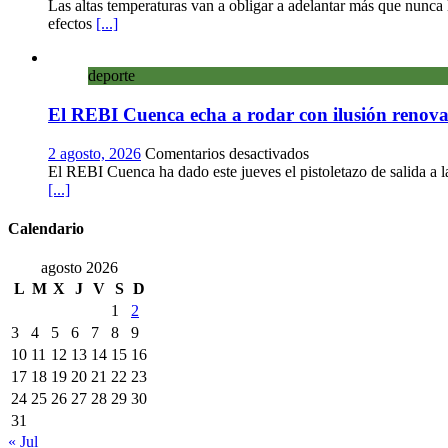
libre
El
Las altas temperaturas van a obligar a adelantar más que nunca
con
calor
efectos
[...]
una
pone
innovadora
en
ruta
deporte
jaque
sobre
al
micología
El REBI Cuenca echa a rodar con ilusión renov
vino:
y
la
patrimonio
vendimia
en
2 agosto, 2026
Comentarios desactivados
más
El
El REBI Cuenca ha dado este jueves el pistoletazo de salida a 
temprana
REBI
[...]
de
Cuenca
la
echa
Calendario
historia
a
ya
rodar
agosto 2026
es
con
L
M
X
J
V
S
D
una
ilusión
1
2
realidad
renovada
3
4
5
6
7
8
9
10
11
12
13
14
15
16
17
18
19
20
21
22
23
24
25
26
27
28
29
30
31
« Jul