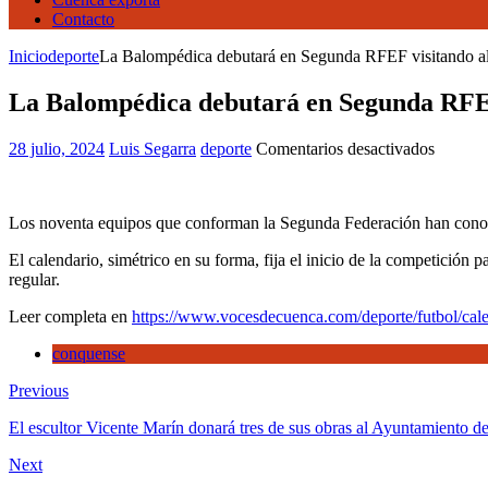
Contacto
Inicio
deporte
La Balompédica debutará en Segunda RFEF visitando 
La Balompédica debutará en Segunda RFE
en
28 julio, 2024
Luis Segarra
deporte
Comentarios desactivados
La
Balomp
debutar
Los noventa equipos que conforman la Segunda Federación han conocid
en
Segund
El calendario, simétrico en su forma, fija el inicio de la competición
RFEF
regular.
visitan
al
Leer completa en
https://www.vocesdecuenca.com/deporte/futbol/cale
Rayo
Majada
conquense
Previous
El escultor Vicente Marín donará tres de sus obras al Ayuntamiento 
Next