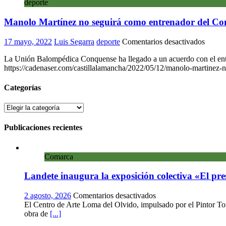
deporte
y
y
futuro
Jairo
Manolo Martínez no seguirá como entrenador del C
Cárcab
para
que
en
17 mayo, 2022
Luis Segarra
deporte
Comentarios desactivados
el
Manol
delante
La Unión Balompédica Conquense ha llegado a un acuerdo con el entr
Martín
vista
https://cadenaser.com/castillalamancha/2022/05/12/manolo-martinez-
no
de
seguir
blanqui
como
Categorías
la
entren
próxim
del
Categorías
tempor
Conqu
Publicaciones recientes
Comarca
Landete inaugura la exposición colectiva «El pre
en
2 agosto, 2026
Comentarios desactivados
Landete
El Centro de Arte Loma del Olvido, impulsado por el Pintor Torr
inaugura
obra de
[...]
la