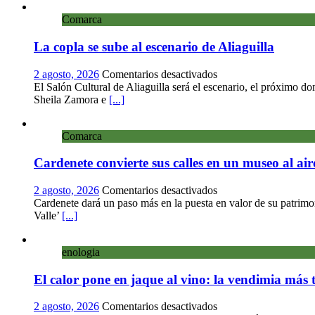
exposición
Comarca
colectiva
«El
La copla se sube al escenario de Aliaguilla
presente
eterno»
en
en
2 agosto, 2026
Comentarios desactivados
el
La
El Salón Cultural de Aliaguilla será el escenario, el próximo d
Centro
copla
Sheila Zamora e
[...]
de
se
Arte
sube
Loma
Comarca
al
del
escenario
Olvido
Cardenete convierte sus calles en un museo al ai
de
Aliaguilla
en
2 agosto, 2026
Comentarios desactivados
Cardenete
Cardenete dará un paso más en la puesta en valor de su patrimo
convierte
Valle’
[...]
sus
calles
enologia
en
un
El calor pone en jaque al vino: la vendimia más 
museo
al
aire
en
2 agosto, 2026
Comentarios desactivados