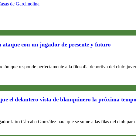
 Casas de Garcimolina
u ataque con un jugador de presente y futuro
ón que responde perfectamente a la filosofía deportiva del club: juv
nse
ra
idad
ue el delantero vista de blanquinero la próxima temp
o
dor Jairo Cárcaba González para que se sume a las filas del club par
e
édica