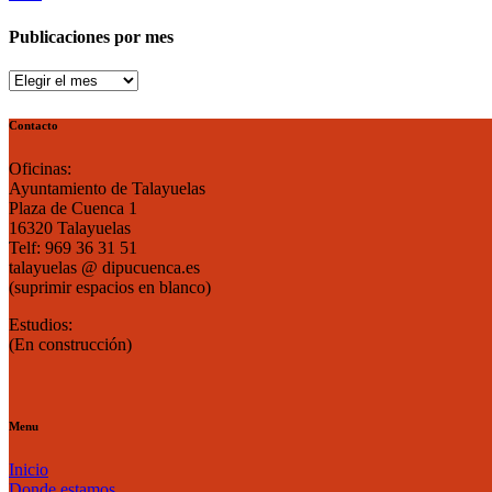
Publicaciones por mes
Publicaciones
por
mes
Contacto
Oficinas:
Ayuntamiento de Talayuelas
Plaza de Cuenca 1
16320 Talayuelas
Telf: 969 36 31 51
talayuelas @ dipucuenca.es
(suprimir espacios en blanco)
Estudios:
(En construcción)
Menu
Inicio
Donde estamos