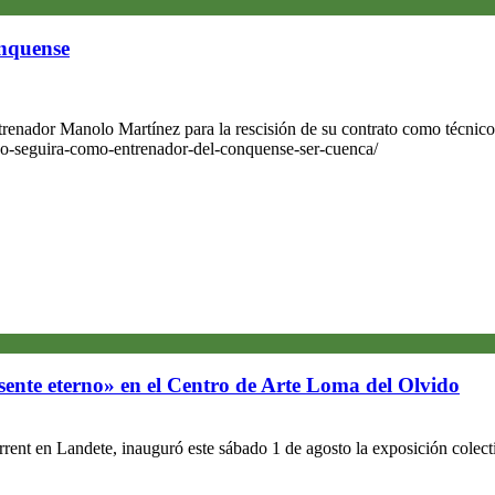
onquense
a
o
ro
enador Manolo Martínez para la rescisión de su contrato como técnico
ez
no-seguira-como-entrenador-del-conquense-ser-cuenca/
á
nero
ador
a
ada
ense
sente eterno» en el Centro de Arte Loma del Olvido
ent en Landete, inauguró este sábado 1 de agosto la exposición colecti