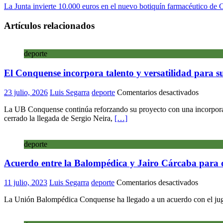
La Junta invierte 10.000 euros en el nuevo botiquín farmacéutico de
Artículos relacionados
deporte
El Conquense incorpora talento y versatilidad para s
en
23 julio, 2026
Luis Segarra
deporte
Comentarios desactivados
El
La UB Conquense continúa reforzando su proyecto con una incorporaci
Conque
cerrado la llegada de Sergio Neira,
[…]
incorpo
talento
y
deporte
versatil
para
Acuerdo entre la Balompédica y Jairo Cárcaba para q
su
ataque
con
en
11 julio, 2023
Luis Segarra
deporte
Comentarios desactivados
un
Acuerd
jugador
La Unión Balompédica Conquense ha llegado a un acuerdo con el juga
entre
de
la
present
Balomp