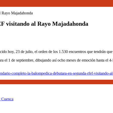
al Rayo Majadahonda
F visitando al Rayo Majadahonda
édica
á
o hoy, 23 de julio, el orden de los 1.530 encuentros que tendrán que 
a
 para el 1 de septiembre, dibujando así ocho meses de emoción hasta el 4
do
ndario-completo-la-balompedica-debutara-en-segunda-rfef-visitando-a
honda
de Cuenca