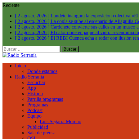
Reciente
[ 2 agosto, 2026 ]
Landete inaugura la exposición colectiva «E
[ 2 agosto, 2026 ]
La copla se sube al escenario de Aliaguilla
C
[ 2 agosto, 2026 ]
Cardenete convierte sus calles en un museo a
[ 2 agosto, 2026 ]
El calor pone en jaque al vino: la vendimia m
[ 2 agosto, 2026 ]
El REBI Cuenca echa a rodar con ilusión r
Buscar:
Inicio
Donde estamos
Radio Serranía
Escuchar
App
Historia
Parrilla programas
Programas
Podcast
Equipo
Luis Segarra Moreno
Publicidad
Sala de prensa
QSL