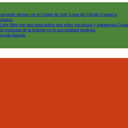
l presente eterno» en el Centro de Arte Loma del Olvido
Comarca
omarca
l aire libre con una innovadora ruta sobre micología y patrimonio
Coma
ás temprana de la historia ya es una realidad
enologia
enovada
deporte