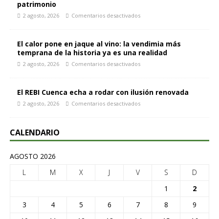
patrimonio
2 agosto, 2026
Comentarios desactivados
El calor pone en jaque al vino: la vendimia más
temprana de la historia ya es una realidad
2 agosto, 2026
Comentarios desactivados
El REBI Cuenca echa a rodar con ilusión renovada
2 agosto, 2026
Comentarios desactivados
CALENDARIO
AGOSTO 2026
L
M
X
J
V
S
D
1
2
3
4
5
6
7
8
9