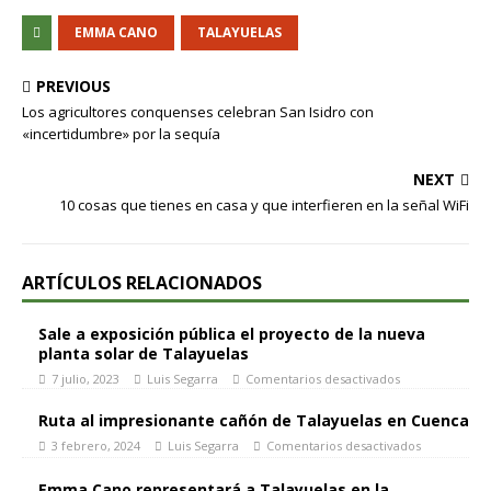
EMMA CANO
TALAYUELAS
PREVIOUS
Los agricultores conquenses celebran San Isidro con
«incertidumbre» por la sequía
NEXT
10 cosas que tienes en casa y que interfieren en la señal WiFi
ARTÍCULOS RELACIONADOS
Sale a exposición pública el proyecto de la nueva
planta solar de Talayuelas
7 julio, 2023
Luis Segarra
Comentarios desactivados
Ruta al impresionante cañón de Talayuelas en Cuenca
3 febrero, 2024
Luis Segarra
Comentarios desactivados
Emma Cano representará a Talayuelas en la