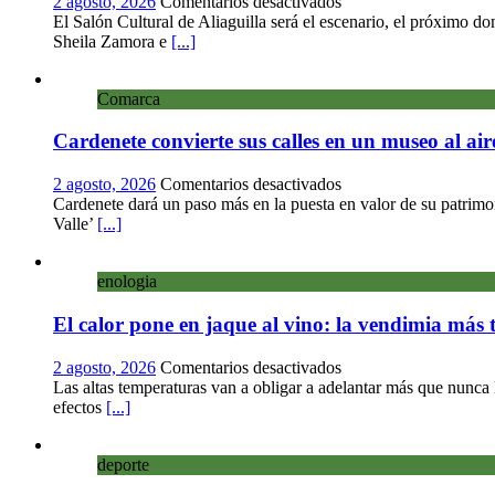
en
2 agosto, 2026
Comentarios desactivados
el
La
El Salón Cultural de Aliaguilla será el escenario, el próximo d
Centro
copla
Sheila Zamora e
[...]
de
se
Arte
sube
Loma
Comarca
al
del
escenario
Olvido
Cardenete convierte sus calles en un museo al ai
de
Aliaguilla
en
2 agosto, 2026
Comentarios desactivados
Cardenete
Cardenete dará un paso más en la puesta en valor de su patrimo
convierte
Valle’
[...]
sus
calles
enologia
en
un
El calor pone en jaque al vino: la vendimia más 
museo
al
aire
en
2 agosto, 2026
Comentarios desactivados
libre
El
Las altas temperaturas van a obligar a adelantar más que nunca
con
calor
efectos
[...]
una
pone
innovadora
en
ruta
deporte
jaque
sobre
al