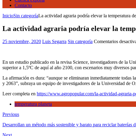
Contacto
Inicio
Sin categoría
La actividad agraria podría elevar la temperatura d
La actividad agraria podría elevar la temp
25 noviembre, 2020
Luis Segarra
Sin categoría
Comentarios desactiv
En un estudio publicado en la revisa Science, investigadores de la Un
superior a 1,5ºC de aquí al año 2100, con escenarios muy diversos para
La afirmación es dura: “aunque se eliminaran inmediatamente todas las 
y 2063”, subraya un equipo de investigadores de la Universidad de Ox
Leer completa en
https://www.agropopular.com/la-actividad-agrari
temperatura planeta
Previous
Desarrollan un método más sostenible y barato para reciclar baterías de
Next