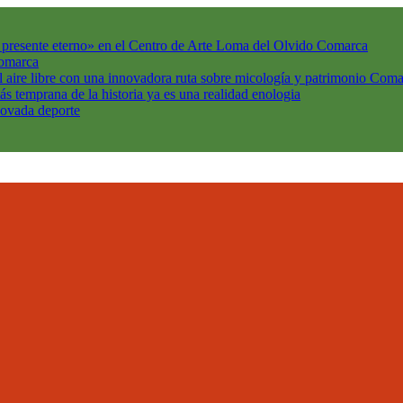
l presente eterno» en el Centro de Arte Loma del Olvido
Comarca
omarca
l aire libre con una innovadora ruta sobre micología y patrimonio
Coma
ás temprana de la historia ya es una realidad
enologia
enovada
deporte