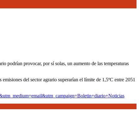
rio podrían provocar, por sí solas, un aumento de las temperaturas
 emisiones del sector agrario superarían el límite de 1,5ºC entre 2051
lpoet&utm_medium=email&utm_campaign=Boletin+diario+Noticias