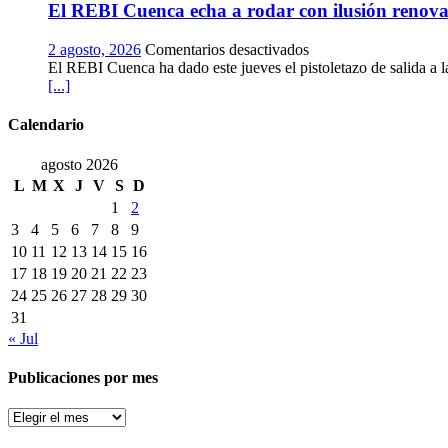
micología
El REBI Cuenca echa a rodar con ilusión renov
vino:
y
la
patrimonio
vendimia
en
2 agosto, 2026
Comentarios desactivados
más
El
El REBI Cuenca ha dado este jueves el pistoletazo de salida a 
temprana
REBI
[...]
de
Cuenca
la
echa
Calendario
historia
a
ya
rodar
agosto 2026
es
con
L
M
X
J
V
S
D
una
ilusión
1
2
realidad
renovada
3
4
5
6
7
8
9
10
11
12
13
14
15
16
17
18
19
20
21
22
23
24
25
26
27
28
29
30
31
« Jul
Publicaciones por mes
Publicaciones
por