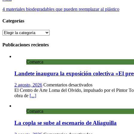
4 materiales biodegradables que pueden reemplazar al plástico
Categorías
Categorías
Publicaciones recientes
Comarca
Landete inaugura la exposición colectiva «El pre
en
2 agosto, 2026
Comentarios desactivados
Landete
El Centro de Arte Loma del Olvido, impulsado por el Pintor Torr
inaugura
obra de
[...]
la
exposición
Comarca
colectiva
«El
La copla se sube al escenario de Aliaguilla
presente
eterno»
en