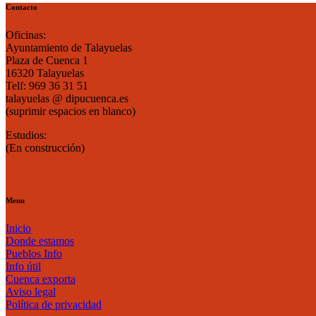
mes
Contacto
Oficinas:
Ayuntamiento de Talayuelas
Plaza de Cuenca 1
16320 Talayuelas
Telf: 969 36 31 51
talayuelas @ dipucuenca.es
(suprimir espacios en blanco)
Estudios:
(En construcción)
Menu
Inicio
Donde estamos
Pueblos Info
Info útil
Cuenca exporta
Aviso legal
Política de privacidad