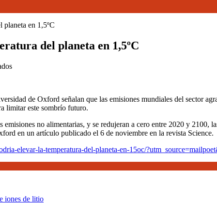
el planeta en 1,5ºC
eratura del planeta en 1,5ºC
en
ados
La
actividad
agraria
iversidad de Oxford señalan que las emisiones mundiales del sector agra
podría
 limitar este sombrío futuro.
elevar
la
emisiones no alimentarias, y se redujeran a cero entre 2020 y 2100, las
temperatura
ford en un artículo publicado el 6 de noviembre en la revista Science.
del
planeta
a-podria-elevar-la-temperatura-del-planeta-en-15oc/?utm_source=mai
en
1,5ºC
 iones de litio