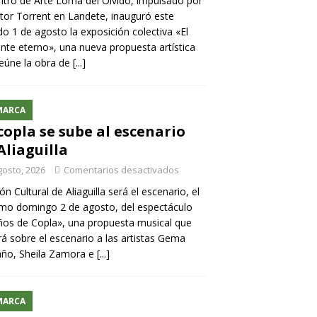
ntro de Arte Loma del Olvido, impulsado por
ntor Torrent en Landete, inauguró este
o 1 de agosto la exposición colectiva «El
nte eterno», una nueva propuesta artística
eúne la obra de
[...]
MARCA
copla se sube al escenario
Aliaguilla
gosto, 2026
Comentarios desactivados
lón Cultural de Aliaguilla será el escenario, el
mo domingo 2 de agosto, del espectáculo
os de Copla», una propuesta musical que
rá sobre el escenario a las artistas Gema
año, Sheila Zamora e
[...]
MARCA