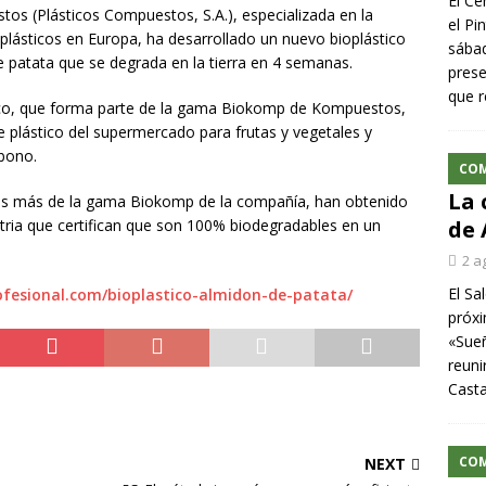
El Ce
s (Plásticos Compuestos, S.A.), especializada en la
el Pi
lásticos en Europa, ha desarrollado un nuevo bioplástico
sábad
 patata que se degrada en la tierra en 4 semanas.
prese
que r
ico, que forma parte de la gama Biokomp de Kompuestos,
 de plástico del supermercado para frutas y vegetales y
rbono.
CO
La 
ctos más de la gama Biokomp de la compañía, han obtenido
tria que certifican que son 100% biodegradables en un
de 
2 a
El Sa
ofesional.com/bioplastico-almidon-de-patata/
próxi
«Sueñ
reuni
Cast
CO
NEXT