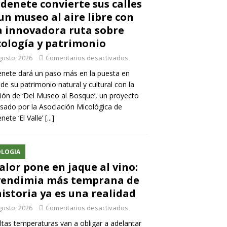
denete convierte sus calles
un museo al aire libre con
 innovadora ruta sobre
ología y patrimonio
gosto, 2026
Comentarios desactivados
nete dará un paso más en la puesta en
 de su patrimonio natural y cultural con la
ión de ‘Del Museo al Bosque’, un proyecto
sado por la Asociación Micológica de
nete ‘El Valle’
[...]
LOGIA
calor pone en jaque al vino:
vendimia más temprana de
historia ya es una realidad
gosto, 2026
Comentarios desactivados
ltas temperaturas van a obligar a adelantar