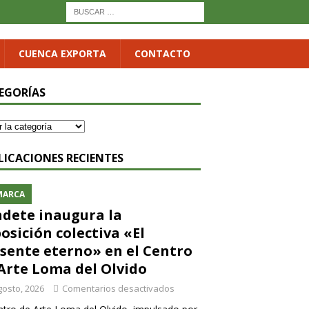
CUENCA EXPORTA
CONTACTO
EGORÍAS
LICACIONES RECIENTES
MARCA
dete inaugura la
osición colectiva «El
sente eterno» en el Centro
Arte Loma del Olvido
gosto, 2026
Comentarios desactivados