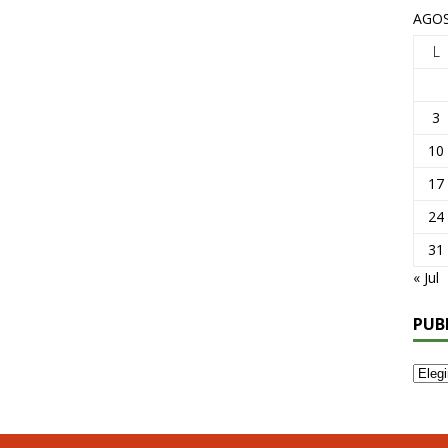
AGOS
L
3
10
17
24
31
« Jul
PUB