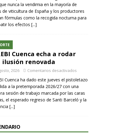
ue nunca la vendimia en la mayoría de
 de viticultura de España y los productores
n fórmulas como la recogida nocturna para
tir los efectos
[...]
ORTE
REBI Cuenca echa a rodar
 ilusión renovada
gosto, 2026
Comentarios desactivados
BI Cuenca ha dado este jueves el pistoletazo
lida a la pretemporada 2026/27 con una
ra sesión de trabajo marcada por las caras
s, el esperado regreso de Santi Barceló y la
encia
[...]
ENDARIO