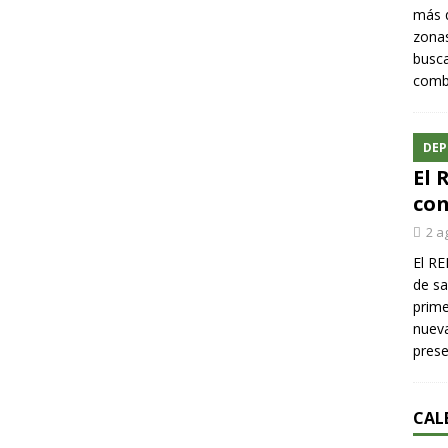
más q
zonas
busca
comba
DEP
El 
con
2 a
El RE
de sa
prime
nueva
pres
CAL