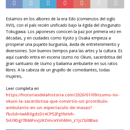
Estamos en los albores de la era Edo (comienzos del siglo
XVII), con el país recién unificado bajo la égida del shogunato
Tokugawa. Los japoneses conocen la paz por primera vez en
décadas, y en ciudades como Kyoto y Osaka empieza a
prosperar una pujante burguesía, ávida de entretenimiento y
diversiones. Son buenos tiempos para las artes y la cultura. Es
aquí cuando entra en escena Izumo no Okuni, sacerdotisa del
gran santuario de Izumo y bailarina ambulante en sus ratos
libres. A la cabeza de un grupillo de comediantes, todas
mujeres,
Leer completa en
https://historiasdelahistoria.com/2020/01/09/izumo-no-
okuni-la-sacerdotisa-que-convirtio-un-prostibulo-
ambulante-en-un-espectaculo-de-masas?
fbclid=IwAR0gdzDt4CP52FgYbHvh-
SvU9DgI7B66FovJzKOmceYnhMm_z1JcCbl8Bao