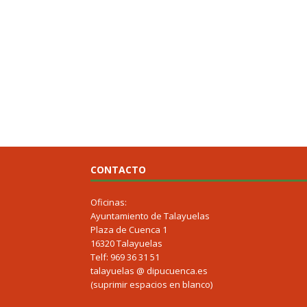
CONTACTO
Oficinas:
Ayuntamiento de Talayuelas
Plaza de Cuenca 1
16320 Talayuelas
Telf: 969 36 31 51
talayuelas @ dipucuenca.es
(suprimir espacios en blanco)