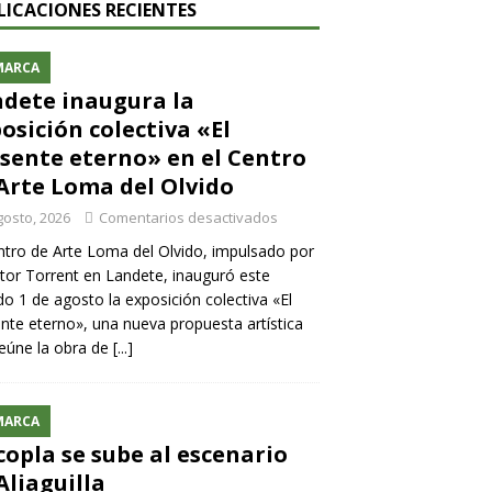
LICACIONES RECIENTES
MARCA
dete inaugura la
osición colectiva «El
sente eterno» en el Centro
Arte Loma del Olvido
gosto, 2026
Comentarios desactivados
ntro de Arte Loma del Olvido, impulsado por
ntor Torrent en Landete, inauguró este
o 1 de agosto la exposición colectiva «El
nte eterno», una nueva propuesta artística
eúne la obra de
[...]
MARCA
copla se sube al escenario
Aliaguilla