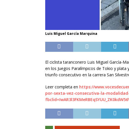
Luis Miguel García Marquina
El ciclista taranconero Luis Miguel García-M
en los Juegos Paralímpicos de Tokio y plata 
triunfo consecutivo en la carrera San Silvest
Leer completa en
https://www.vocesdecue
por-sexta-vez-consecutiva-la-modalidad-
fbclid=IwAR3l3FKMeRBEqSYUU_ZK0kdW56