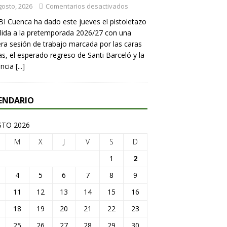
gosto, 2026
Comentarios desactivados
BI Cuenca ha dado este jueves el pistoletazo
lida a la pretemporada 2026/27 con una
ra sesión de trabajo marcada por las caras
s, el esperado regreso de Santi Barceló y la
encia
[...]
ENDARIO
TO 2026
M
X
J
V
S
D
1
2
4
5
6
7
8
9
11
12
13
14
15
16
18
19
20
21
22
23
25
26
27
28
29
30