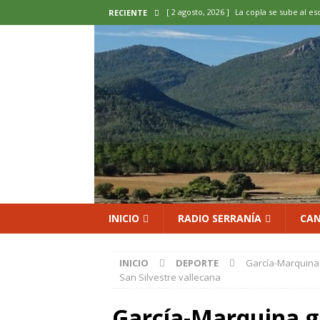
[ 2 agosto, 2026 ]
La copla se sube al es
RECIENTE
[ 2 agosto, 2026 ]
Cardenete convierte s
micología y patrimonio
COMARCA
[ 2 agosto, 2026 ]
El calor pone en jaque
ENOLOGIA
[ 2 agosto, 2026 ]
El REBI Cuenca echa a
[ 2 agosto, 2026 ]
Landete inaugura la e
del Olvido
COMARCA
INICIO
RADIO SERRANÍA
CAN
INICIO
DEPORTE
García-Marquina 
San Silvestre vallecana
García-Marquina g