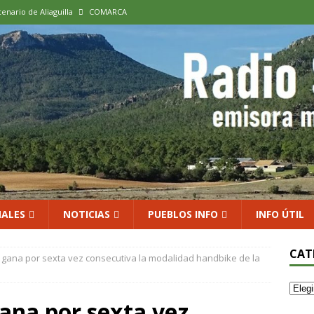
cenario de Aliaguilla
COMARCA
us calles en un museo al aire libre con una innovadora ruta sobre
 al vino: la vendimia más temprana de la historia ya es una realidad
 rodar con ilusión renovada
DEPORTE
xposición colectiva «El presente eterno» en el Centro de Arte Loma
ALES
NOTICIAS
PUEBLOS INFO
INFO ÚTIL
CAT
gana por sexta vez consecutiva la modalidad handbike de la
ana por sexta vez