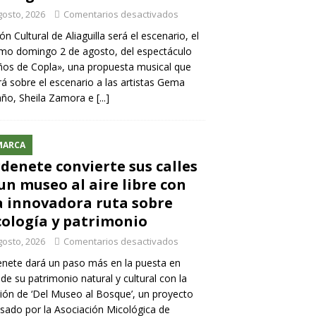
gosto, 2026
Comentarios desactivados
lón Cultural de Aliaguilla será el escenario, el
mo domingo 2 de agosto, del espectáculo
os de Copla», una propuesta musical que
rá sobre el escenario a las artistas Gema
año, Sheila Zamora e
[...]
MARCA
denete convierte sus calles
un museo al aire libre con
 innovadora ruta sobre
ología y patrimonio
gosto, 2026
Comentarios desactivados
nete dará un paso más en la puesta en
 de su patrimonio natural y cultural con la
ión de ‘Del Museo al Bosque’, un proyecto
sado por la Asociación Micológica de