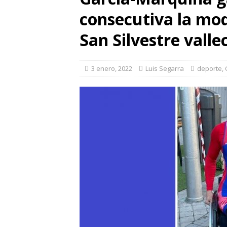
consecutiva la mod
San Silvestre vall
3 enero, 2022
Luis Segarra
deporte
,