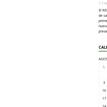
2 a
El RE
de sa
prime
nueva
pres
CAL
AGOS
L
3
10
17
24