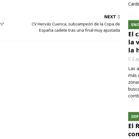
Carde
NEXT
n?
CV Hervás Cuenca, subcampeón de la Copa de
ENO
España cadete tras una final muy ajustada
El 
la 
la 
2 a
Las a
más q
zonas
busca
comba
DEP
El 
con