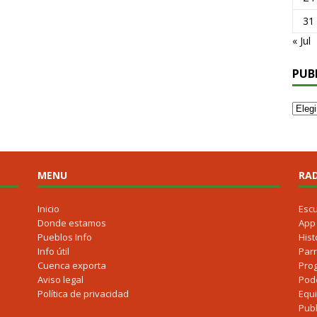
31
« Jul
PUB
MENU
RAD
Inicio
Esc
Donde estamos
App
Pueblos Info
Hist
Info útil
Parr
Cuenca exporta
Pro
Aviso legal
Pod
Política de privacidad
Equ
Publ