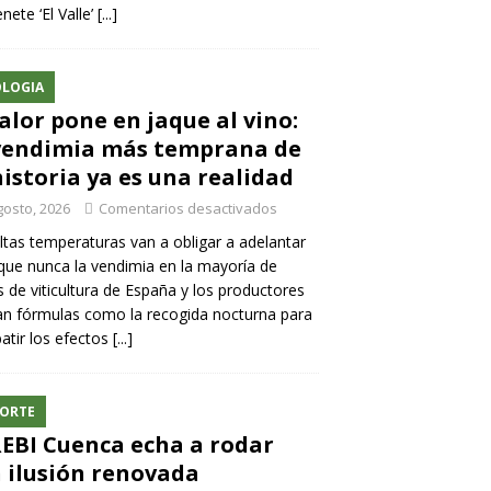
nete ‘El Valle’
[...]
LOGIA
calor pone en jaque al vino:
vendimia más temprana de
historia ya es una realidad
gosto, 2026
Comentarios desactivados
ltas temperaturas van a obligar a adelantar
ue nunca la vendimia en la mayoría de
 de viticultura de España y los productores
n fórmulas como la recogida nocturna para
tir los efectos
[...]
ORTE
REBI Cuenca echa a rodar
 ilusión renovada