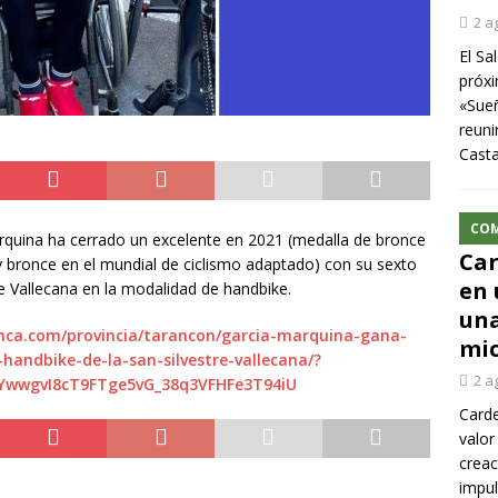
2 a
El Sa
próxi
«Sueñ
reuni
Cast
CO
arquina ha cerrado un excelente en 2021 (medalla de bronce
Car
y bronce en el mundial de ciclismo adaptado) con su sexto
en 
re Vallecana en la modalidad de handbike.
una
nca.com/provincia/tarancon/garcia-marquina-gana-
mic
handbike-de-la-san-silvestre-vallecana/?
2 a
YwwgvI8cT9FTge5vG_38q3VFHFe3T94iU
Carde
valor
creac
impul