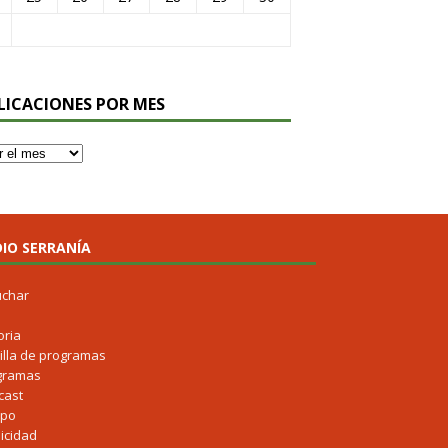
LICACIONES POR MES
IO SERRANÍA
uchar
oria
illa de programas
gramas
cast
ipo
icidad