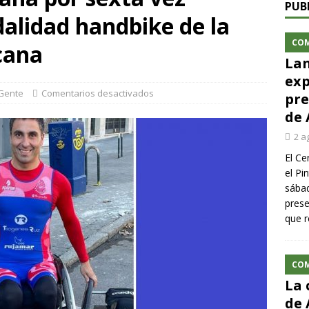
PUB
alidad handbike de la
CO
ecana
Lan
exp
Gente
Comentarios desactivados
pre
de 
2 a
El Ce
el Pi
sábad
prese
que r
CO
La 
de 