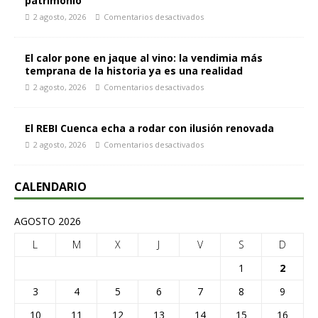
patrimonio
2 agosto, 2026
Comentarios desactivados
El calor pone en jaque al vino: la vendimia más
temprana de la historia ya es una realidad
2 agosto, 2026
Comentarios desactivados
El REBI Cuenca echa a rodar con ilusión renovada
2 agosto, 2026
Comentarios desactivados
CALENDARIO
AGOSTO 2026
L
M
X
J
V
S
D
1
2
3
4
5
6
7
8
9
10
11
12
13
14
15
16