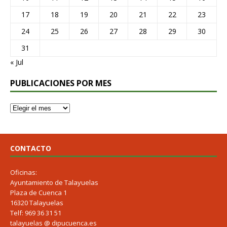
17
18
19
20
21
22
23
24
25
26
27
28
29
30
31
« Jul
PUBLICACIONES POR MES
CONTACTO
Oficinas:
Ayuntamiento de Talayuelas
Plaza de Cuenca 1
16320 Talayuelas
Telf: 969 36 31 51
talayuelas @ dipucuenca.es