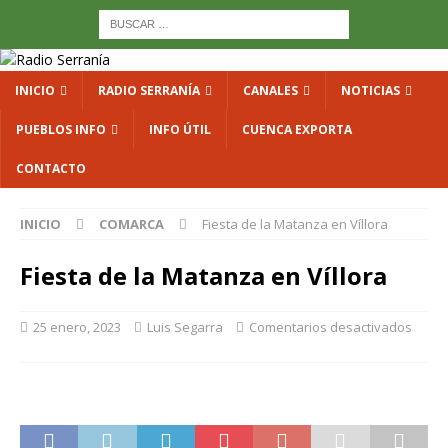
INICIO
RADIO SERRANÍA
CANALES
NOTICIAS
PUEBLOS INFO
INFO ÚTIL
CUENCA EXPORTA
CONTACTO
INICIO
COMARCA
Fiesta de la Matanza en Víllora
Fiesta de la Matanza en Víllora
25 enero, 2023
Luis Segarra
Comentarios desactivados