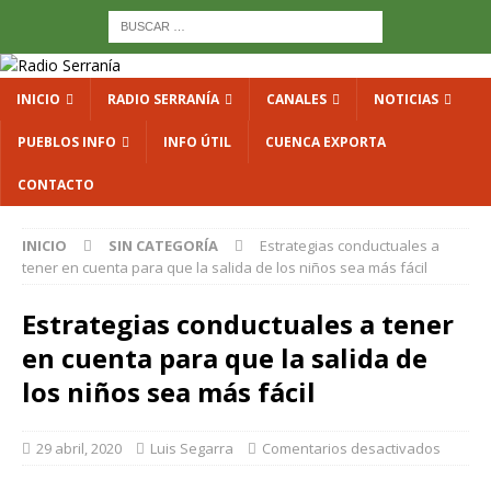
INICIO
RADIO SERRANÍA
CANALES
NOTICIAS
PUEBLOS INFO
INFO ÚTIL
CUENCA EXPORTA
CONTACTO
INICIO
SIN CATEGORÍA
Estrategias conductuales a
tener en cuenta para que la salida de los niños sea más fácil
Estrategias conductuales a tener
en cuenta para que la salida de
los niños sea más fácil
29 abril, 2020
Luis Segarra
Comentarios desactivados