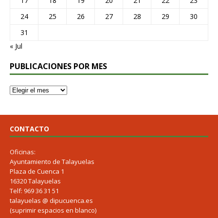
17
18
19
20
21
22
23
24
25
26
27
28
29
30
31
« Jul
PUBLICACIONES POR MES
CONTACTO
Oficinas:
Ayuntamiento de Talayuelas
Plaza de Cuenca 1
16320 Talayuelas
Telf: 969 36 31 51
talayuelas @ dipucuenca.es
(suprimir espacios en blanco)