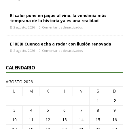
El calor pone en jaque al vino: la vendimia más
temprana de la historia ya es una realidad
2 agosto, 2026
Comentarios desactivados
El REBI Cuenca echa a rodar con ilusión renovada
2 agosto, 2026
Comentarios desactivados
CALENDARIO
AGOSTO 2026
L
M
X
J
V
S
D
1
2
3
4
5
6
7
8
9
10
11
12
13
14
15
16