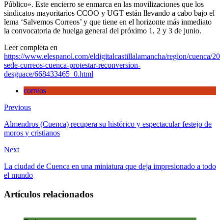
Público». Este encierro se enmarca en las movilizaciones que los
de
sindicatos mayoritarios CCOO y UGT están llevando a cabo bajo el
Cuen
lema ‘Salvemos Correos’ y que tiene en el horizonte más inmediato
para
la convocatoria de huelga general del próximo 1, 2 y 3 de junio.
prote
contr
Leer completa en
su
https://www.elespanol.com/eldigitalcastillalamancha/region/cuenca/2
«rec
sede-correos-cuenca-protestar-reconversion-
y
desguace/668433465_0.html
desg
correos
Previous
Almendros (Cuenca) recupera su histórico y espectacular festejo de
moros y cristianos
Next
La ciudad de Cuenca en una miniatura que deja impresionado a todo
el mundo
Artículos relacionados