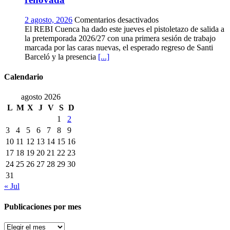
temprana
de
en
2 agosto, 2026
Comentarios desactivados
la
El
El REBI Cuenca ha dado este jueves el pistoletazo de salida a
historia
REBI
la pretemporada 2026/27 con una primera sesión de trabajo
ya
Cuenca
marcada por las caras nuevas, el esperado regreso de Santi
es
echa
Barceló y la presencia
[...]
una
a
realidad
rodar
Calendario
con
ilusión
agosto 2026
renovada
L
M
X
J
V
S
D
1
2
3
4
5
6
7
8
9
10
11
12
13
14
15
16
17
18
19
20
21
22
23
24
25
26
27
28
29
30
31
« Jul
Publicaciones por mes
Publicaciones