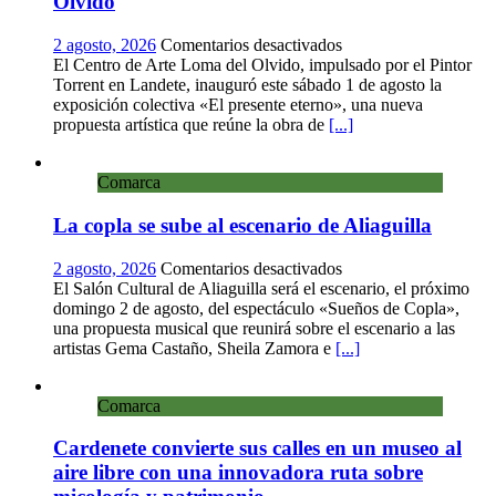
Olvido
en
2 agosto, 2026
Comentarios desactivados
Landete
El Centro de Arte Loma del Olvido, impulsado por el Pintor
inaugura
Torrent en Landete, inauguró este sábado 1 de agosto la
la
exposición colectiva «El presente eterno», una nueva
exposición
propuesta artística que reúne la obra de
[...]
colectiva
«El
Comarca
presente
eterno»
La copla se sube al escenario de Aliaguilla
en
el
Centro
en
2 agosto, 2026
Comentarios desactivados
de
La
El Salón Cultural de Aliaguilla será el escenario, el próximo
Arte
copla
domingo 2 de agosto, del espectáculo «Sueños de Copla»,
Loma
se
una propuesta musical que reunirá sobre el escenario a las
del
sube
artistas Gema Castaño, Sheila Zamora e
[...]
Olvido
al
escenario
Comarca
de
Aliaguilla
Cardenete convierte sus calles en un museo al
aire libre con una innovadora ruta sobre