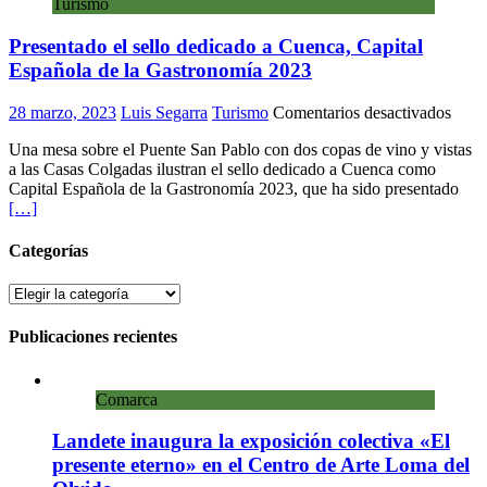
Turismo
Presentado el sello dedicado a Cuenca, Capital
Española de la Gastronomía 2023
en
28 marzo, 2023
Luis Segarra
Turismo
Comentarios desactivados
Pres
Una mesa sobre el Puente San Pablo con dos copas de vino y vistas
el
a las Casas Colgadas ilustran el sello dedicado a Cuenca como
sello
Capital Española de la Gastronomía 2023, que ha sido presentado
dedi
[…]
a
Cuen
Capit
Categorías
Espa
de
Categorías
la
Gast
Publicaciones recientes
2023
Comarca
Landete inaugura la exposición colectiva «El
presente eterno» en el Centro de Arte Loma del