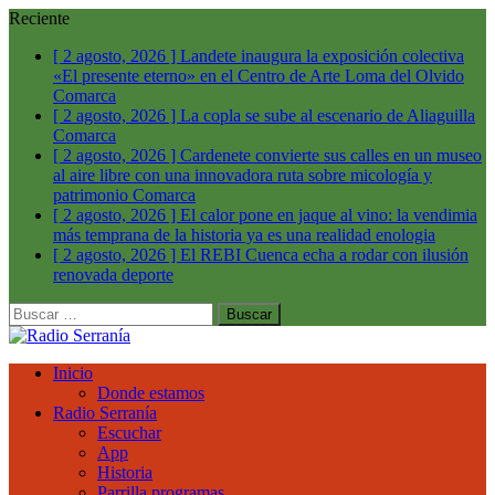
Reciente
[ 2 agosto, 2026 ]
Landete inaugura la exposición colectiva
«El presente eterno» en el Centro de Arte Loma del Olvido
Comarca
[ 2 agosto, 2026 ]
La copla se sube al escenario de Aliaguilla
Comarca
[ 2 agosto, 2026 ]
Cardenete convierte sus calles en un museo
al aire libre con una innovadora ruta sobre micología y
patrimonio
Comarca
[ 2 agosto, 2026 ]
El calor pone en jaque al vino: la vendimia
más temprana de la historia ya es una realidad
enologia
[ 2 agosto, 2026 ]
El REBI Cuenca echa a rodar con ilusión
renovada
deporte
Buscar:
Inicio
Donde estamos
Radio Serranía
Escuchar
App
Historia
Parrilla programas