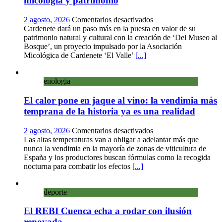
micología y patrimonio
en
2 agosto, 2026
Comentarios desactivados
Cardenete
Cardenete dará un paso más en la puesta en valor de su
convierte
patrimonio natural y cultural con la creación de ‘Del Museo al
sus
Bosque’, un proyecto impulsado por la Asociación
calles
Micológica de Cardenete ‘El Valle’
[...]
en
un
enologia
museo
al
El calor pone en jaque al vino: la vendimia más
aire
libre
temprana de la historia ya es una realidad
con
una
en
2 agosto, 2026
Comentarios desactivados
innovadora
El
Las altas temperaturas van a obligar a adelantar más que
ruta
calor
nunca la vendimia en la mayoría de zonas de viticultura de
sobre
pone
España y los productores buscan fórmulas como la recogida
micología
en
nocturna para combatir los efectos
[...]
y
jaque
patrimonio
al
deporte
vino:
la
El REBI Cuenca echa a rodar con ilusión
vendimia
más
renovada