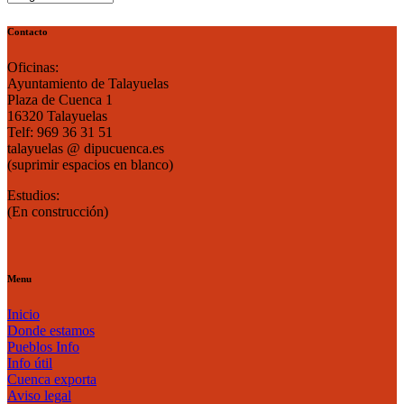
por
mes
Contacto
Oficinas:
Ayuntamiento de Talayuelas
Plaza de Cuenca 1
16320 Talayuelas
Telf: 969 36 31 51
talayuelas @ dipucuenca.es
(suprimir espacios en blanco)
Estudios:
(En construcción)
Menu
Inicio
Donde estamos
Pueblos Info
Info útil
Cuenca exporta
Aviso legal