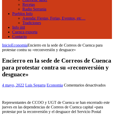
Recetas
Radio Serrania
Pueblos Info
Agenda: Fiestas, Ferias, Eventos, etc…
Tradiciones
Info útil
Cuenca exporta
Contacto
Inicio
Economia
Encierro en la sede de Correos de Cuenca para
protestar contra su «reconversión y desguace»
Encierro en la sede de Correos de Cuenca
para protestar contra su «reconversión y
desguace»
en
4 mayo, 2022
Luis Segarra
Economia
Comentarios desactivados
Encie
en
la
Representantes de CCOO y UGT de Cuenca se han encerrado este
sede
jueves en las dependencias de Correos de Cuenca capital «para
de
protestar por la reconversión y el desguace del Servicio Postal
Corr