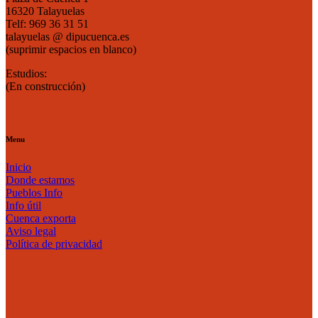
16320 Talayuelas
Telf: 969 36 31 51
talayuelas @ dipucuenca.es
(suprimir espacios en blanco)
Estudios:
(En construcción)
Menu
Inicio
Donde estamos
Pueblos Info
Info útil
Cuenca exporta
Aviso legal
Política de privacidad