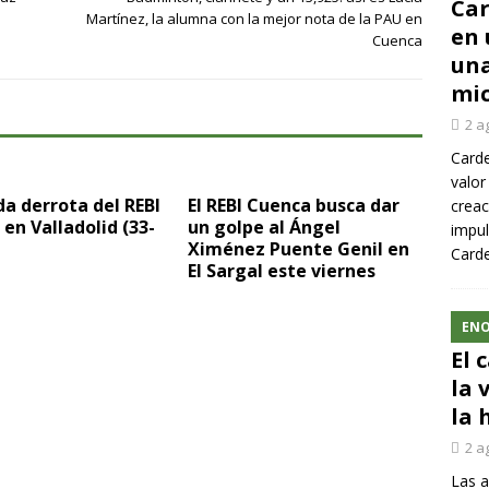
Car
Martínez, la alumna con la mejor nota de la PAU en
en 
Cuenca
una
mic
2 a
Carde
valor
a derrota del REBI
El REBI Cuenca busca dar
creac
en Valladolid (33-
un golpe al Ángel
impul
Ximénez Puente Genil en
Carde
El Sargal este viernes
ENO
El 
la 
la 
2 a
Las a