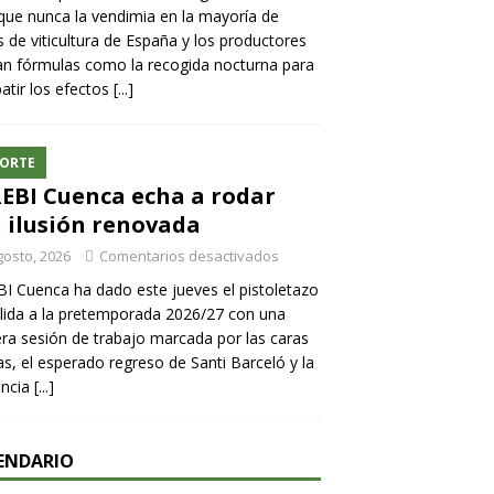
ue nunca la vendimia en la mayoría de
 de viticultura de España y los productores
n fórmulas como la recogida nocturna para
tir los efectos
[...]
ORTE
REBI Cuenca echa a rodar
 ilusión renovada
gosto, 2026
Comentarios desactivados
BI Cuenca ha dado este jueves el pistoletazo
lida a la pretemporada 2026/27 con una
ra sesión de trabajo marcada por las caras
s, el esperado regreso de Santi Barceló y la
encia
[...]
ENDARIO