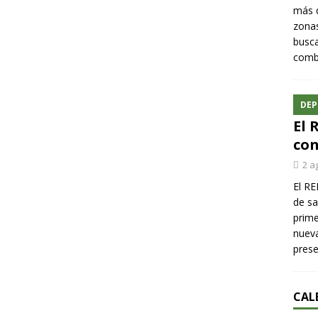
más q
zonas
busca
comba
DEP
El 
con
2 a
El RE
de sa
prime
nueva
pres
CAL