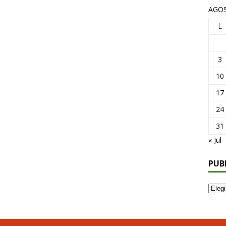
AGOS
L
3
10
17
24
31
« Jul
PUB