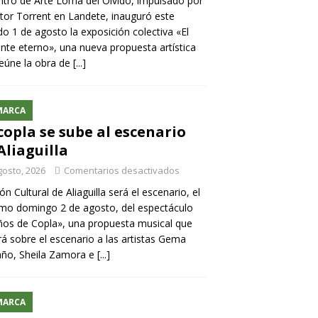
ntro de Arte Loma del Olvido, impulsado por
ntor Torrent en Landete, inauguró este
o 1 de agosto la exposición colectiva «El
nte eterno», una nueva propuesta artística
eúne la obra de
[...]
MARCA
copla se sube al escenario
Aliaguilla
gosto, 2026
Comentarios desactivados
lón Cultural de Aliaguilla será el escenario, el
mo domingo 2 de agosto, del espectáculo
os de Copla», una propuesta musical que
rá sobre el escenario a las artistas Gema
año, Sheila Zamora e
[...]
MARCA