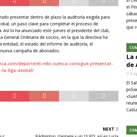
El Ce
el Pi
sábad
do presentar dentro de plazo la auditoría exigida para
prese
obal, un paso clave para completar el proceso de
que r
. Así lo ha anunciado este jueves el presidente del club,
a General Ordinaria de socios, en la que la directiva ha
 entidad, el estado del informe de auditoría, el
CO
a nueva campaña de abonados.
La 
nca.com/deporte/el-rebi-cuenca-consigue-presentar-
de 
-la-liga-asobal/
2 a
El Sa
próxi
«Sueñ
reuni
Cast
NEXT
CO
ruz
Bádminton, clarinete y un 13,925: así es Lucía