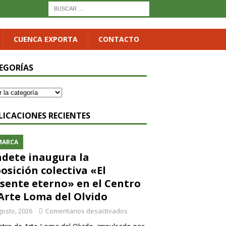
CUENCA EXPORTA
CONTACTO
EGORÍAS
LICACIONES RECIENTES
MARCA
dete inaugura la
osición colectiva «El
sente eterno» en el Centro
Arte Loma del Olvido
gosto, 2026
Comentarios desactivados