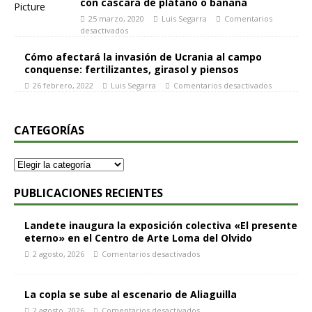
con cascara de plátano o banana
25 marzo, 2020
Luis Segarra
Comentarios
desactivados
Cómo afectará la invasión de Ucrania al campo
conquense: fertilizantes, girasol y piensos
26 febrero, 2022
Luis Segarra
Comentarios desactivados
CATEGORÍAS
PUBLICACIONES RECIENTES
Landete inaugura la exposición colectiva «El presente
eterno» en el Centro de Arte Loma del Olvido
2 agosto, 2026
Comentarios desactivados
La copla se sube al escenario de Aliaguilla
2 agosto, 2026
Comentarios desactivados