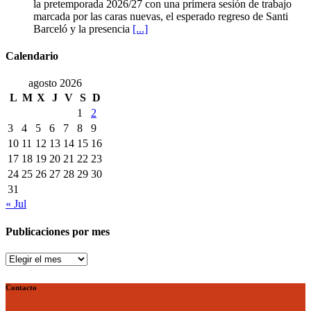
REBI
la pretemporada 2026/27 con una primera sesión de trabajo
ya
Cuenca
marcada por las caras nuevas, el esperado regreso de Santi
es
echa
Barceló y la presencia
[...]
una
a
realidad
rodar
Calendario
con
ilusión
agosto 2026
renovada
L
M
X
J
V
S
D
1
2
3
4
5
6
7
8
9
10
11
12
13
14
15
16
17
18
19
20
21
22
23
24
25
26
27
28
29
30
31
« Jul
Publicaciones por mes
Publicaciones
por
mes
Contacto