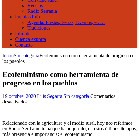
Recetas
Radio Serrania
Pueblos Info
Agenda: Fiestas, Ferias, Eventos, etc…
Tradiciones
Info útil
Cuenca exporta
Contacto
Inicio
Sin categoría
Ecofeminismo como herramienta de progreso en
los pueblos
Ecofeminismo como herramienta de
progreso en los pueblos
19 octubre, 2020
Luis Segarra
Sin categoría
Comentarios
en
desactivados
Ecofeminismo
como
herramienta
Relacionado con la agricultura y el medio rural, hoy nos referimos
de
en Radio Azul a un tema que ha adquirido, en estos últimos tiempos,
progreso
más presencia e importancia: el ecofeminismo.
en