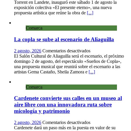
inaugura
Torrent en Landete, inauguró este sábado 1 de agosto la
la
exposición colectiva «El presente eterno», una nueva
exposición
propuesta artística que reúne la obra de
[...]
colectiva
«El
Comarca
presente
eterno»
La copla se sube al escenario de Aliaguilla
en
el
Centro
en
2 agosto, 2026
Comentarios desactivados
de
La
El Salón Cultural de Aliaguilla será el escenario, el próximo
Arte
copla
domingo 2 de agosto, del espectáculo «Sueños de Copla»,
Loma
se
una propuesta musical que reunirá sobre el escenario a las
del
sube
artistas Gema Castaño, Sheila Zamora e
[...]
Olvido
al
escenario
Comarca
de
Aliaguilla
Cardenete convierte sus calles en un museo al
aire libre con una innovadora ruta sobre
micología y patrimonio
en
2 agosto, 2026
Comentarios desactivados
Cardenete
Cardenete dará un paso más en la puesta en valor de su