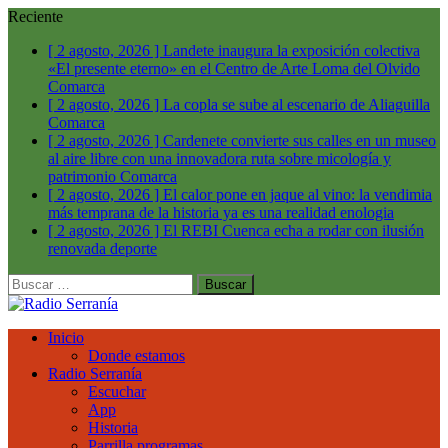
Reciente
[ 2 agosto, 2026 ]
Landete inaugura la exposición colectiva
«El presente eterno» en el Centro de Arte Loma del Olvido
Comarca
[ 2 agosto, 2026 ]
La copla se sube al escenario de Aliaguilla
Comarca
[ 2 agosto, 2026 ]
Cardenete convierte sus calles en un museo
al aire libre con una innovadora ruta sobre micología y
patrimonio
Comarca
[ 2 agosto, 2026 ]
El calor pone en jaque al vino: la vendimia
más temprana de la historia ya es una realidad
enologia
[ 2 agosto, 2026 ]
El REBI Cuenca echa a rodar con ilusión
renovada
deporte
Buscar:
Inicio
Donde estamos
Radio Serranía
Escuchar
App
Historia
Parrilla programas