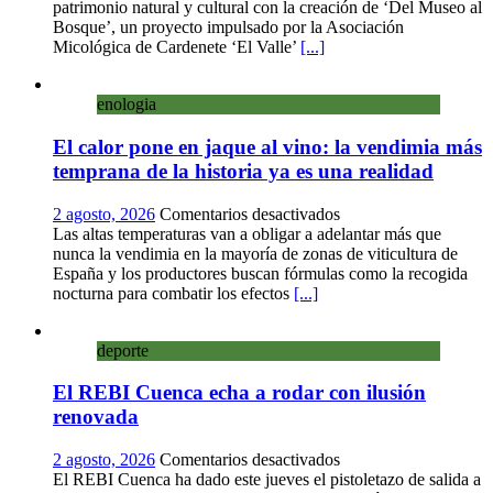
convierte
patrimonio natural y cultural con la creación de ‘Del Museo al
sus
Bosque’, un proyecto impulsado por la Asociación
calles
Micológica de Cardenete ‘El Valle’
[...]
en
un
enologia
museo
al
El calor pone en jaque al vino: la vendimia más
aire
libre
temprana de la historia ya es una realidad
con
una
en
2 agosto, 2026
Comentarios desactivados
innovadora
El
Las altas temperaturas van a obligar a adelantar más que
ruta
calor
nunca la vendimia en la mayoría de zonas de viticultura de
sobre
pone
España y los productores buscan fórmulas como la recogida
micología
en
nocturna para combatir los efectos
[...]
y
jaque
patrimonio
al
deporte
vino:
la
El REBI Cuenca echa a rodar con ilusión
vendimia
más
renovada
temprana
de
en
2 agosto, 2026
Comentarios desactivados
la
El
El REBI Cuenca ha dado este jueves el pistoletazo de salida a
historia