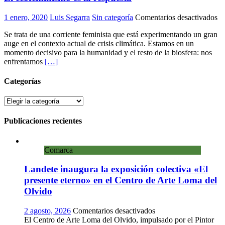
en
1 enero, 2020
Luis Segarra
Sin categoría
Comentarios desactivados
El
Se trata de una corriente feminista que está experimentando un gran
ec
auge en el contexto actual de crisis climática. Estamos en un
es
momento decisivo para la humanidad y el resto de la biosfera: nos
la
enfrentamos
[…]
re
Categorías
Categorías
Publicaciones recientes
Comarca
Landete inaugura la exposición colectiva «El
presente eterno» en el Centro de Arte Loma del
Olvido
en
2 agosto, 2026
Comentarios desactivados
Landete
El Centro de Arte Loma del Olvido, impulsado por el Pintor