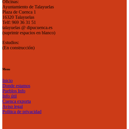
Oficinas:
Ayuntamiento de Talayuelas
Plaza de Cuenca 1
16320 Talayuelas
Telf: 969 36 31 51
talayuelas @ dipucuenca.es
(suprimir espacios en blanco)
Estudios:
(En construcción)
Menu
Inicio
Donde estamos
Pueblos Info
Info útil
Cuenca exporta
Aviso legal
Política de privacidad