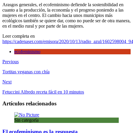
los
Arasgos generales, el ecofeminismo defiende la sostenibilidad en
pueblos
cuanto a la producción, la economía y el progreso poniendo a las
mujeres en el centro. El cambio hacia unos municipios más
ecológicos también se quiere dar, como no puede ser de otra manera,
en el medio rural y por parte de las mujeres.
Leer completa en
https://cadenaser.com/emisora/2020/10/13/radio_azul/1602598004_9
ecofeminismo
Previous
Tortitas veganas con chía
Next
Fetuccini Alfredo receta fácil en 10 minutos
Artículos relacionados
Sin categoría
El ecofeminismo es la respuesta