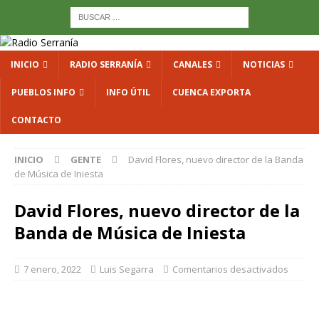
INICIO
RADIO SERRANÍA
CANALES
NOTICIAS
PUEBLOS INFO
INFO ÚTIL
CUENCA EXPORTA
CONTACTO
INICIO
GENTE
David Flores, nuevo director de la Banda
de Música de Iniesta
David Flores, nuevo director de la
Banda de Música de Iniesta
7 enero, 2022
Luis Segarra
Comentarios desactivados