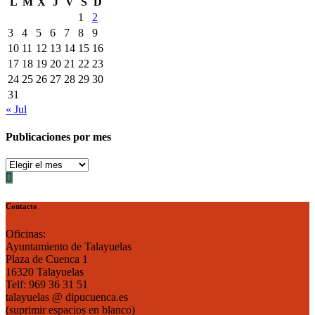
L
M
X
J
V
S
D
1
2
3
4
5
6
7
8
9
10
11
12
13
14
15
16
17
18
19
20
21
22
23
24
25
26
27
28
29
30
31
« Jul
Publicaciones por mes
Publicaciones
por
mes
Contacto
Oficinas:
Ayuntamiento de Talayuelas
Plaza de Cuenca 1
16320 Talayuelas
Telf: 969 36 31 51
talayuelas @ dipucuenca.es
(suprimir espacios en blanco)