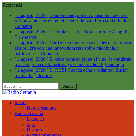
Reciente
[ 2 agosto, 2026 ]
Landete inaugura la exposición colectiva
«El presente eterno» en el Centro de Arte Loma del Olvido
Comarca
[ 2 agosto, 2026 ]
La copla se sube al escenario de Aliaguilla
Comarca
[ 2 agosto, 2026 ]
Cardenete convierte sus calles en un museo
al aire libre con una innovadora ruta sobre micología y
patrimonio
Comarca
[ 2 agosto, 2026 ]
El calor pone en jaque al vino: la vendimia
más temprana de la historia ya es una realidad
enologia
[ 2 agosto, 2026 ]
El REBI Cuenca echa a rodar con ilusión
renovada
deporte
Buscar:
Inicio
Donde estamos
Radio Serranía
Escuchar
App
Historia
Parrilla programas