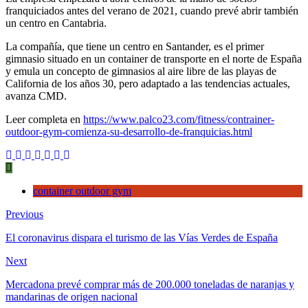
de
franquiciados antes del verano de 2021, cuando prevé abrir también
franquicias
un centro en Cantabria.
La compañía, que tiene un centro en Santander, es el primer
gimnasio situado en un container de transporte en el norte de España
y emula un concepto de gimnasios al aire libre de las playas de
California de los años 30, pero adaptado a las tendencias actuales,
avanza CMD.
Leer completa en
https://www.palco23.com/fitness/contrainer-
outdoor-gym-comienza-su-desarrollo-de-franquicias.html
container outdoor gym
Previous
El coronavirus dispara el turismo de las Vías Verdes de España
Next
Mercadona prevé comprar más de 200.000 toneladas de naranjas y
mandarinas de origen nacional