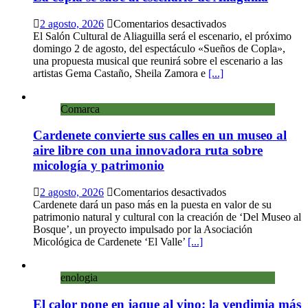
el
Centro
en
2 agosto, 2026
Comentarios desactivados
de
La
El Salón Cultural de Aliaguilla será el escenario, el próximo
Arte
copla
domingo 2 de agosto, del espectáculo «Sueños de Copla»,
Loma
se
una propuesta musical que reunirá sobre el escenario a las
del
sube
artistas Gema Castaño, Sheila Zamora e
[...]
Olvido
al
escenario
Comarca
de
Aliaguilla
Cardenete convierte sus calles en un museo al
aire libre con una innovadora ruta sobre
micología y patrimonio
en
2 agosto, 2026
Comentarios desactivados
Cardenete
Cardenete dará un paso más en la puesta en valor de su
convierte
patrimonio natural y cultural con la creación de ‘Del Museo al
sus
Bosque’, un proyecto impulsado por la Asociación
calles
Micológica de Cardenete ‘El Valle’
[...]
en
un
enologia
museo
al
El calor pone en jaque al vino: la vendimia más
aire