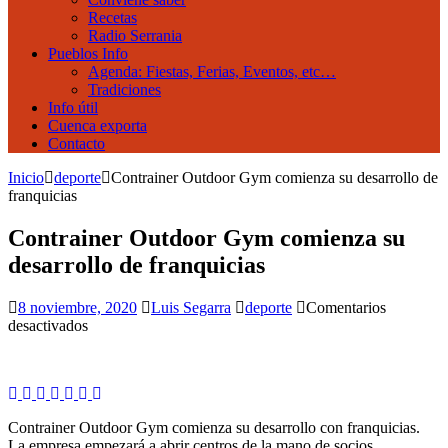
Recetas
Radio Serrania
Pueblos Info
Agenda: Fiestas, Ferias, Eventos, etc…
Tradiciones
Info útil
Cuenca exporta
Contacto
Inicio
deporte
Contrainer Outdoor Gym comienza su desarrollo de
franquicias
Contrainer Outdoor Gym comienza su
desarrollo de franquicias
8 noviembre, 2020
Luis Segarra
deporte
Comentarios
en
desactivados
Contrainer
Outdoor
Gym
comienza
su
Contrainer Outdoor Gym comienza su desarrollo con franquicias.
desarrollo
La empresa empezará a abrir centros de la mano de socios