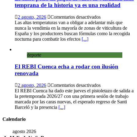
libre
temprana de la historia ya es una realidad
con
una
en
2 agosto, 2026
Comentarios desactivados
innovadora
El
Las altas temperaturas van a obligar a adelantar más que
ruta
calor
nunca la vendimia en la mayoría de zonas de viticultura de
sobre
pone
España y los productores buscan fórmulas como la recogida
micología
en
nocturna para combatir los efectos
[...]
y
jaque
patrimonio
al
deporte
vino:
la
El REBI Cuenca echa a rodar con ilusión
vendimia
más
renovada
temprana
de
en
2 agosto, 2026
Comentarios desactivados
la
El
El REBI Cuenca ha dado este jueves el pistoletazo de salida a
historia
REBI
la pretemporada 2026/27 con una primera sesión de trabajo
ya
Cuenca
marcada por las caras nuevas, el esperado regreso de Santi
es
echa
Barceló y la presencia
[...]
una
a
realidad
rodar
Calendario
con
ilusión
agosto 2026
renovada