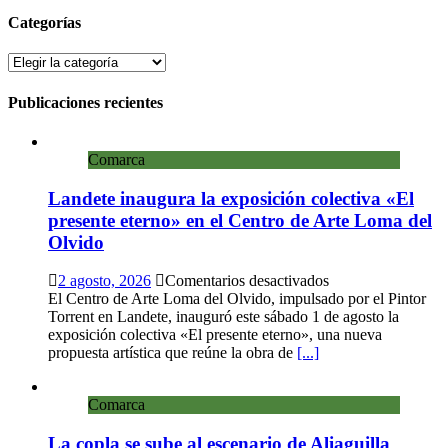
Categorías
Categorías
Publicaciones recientes
Comarca
Landete inaugura la exposición colectiva «El
presente eterno» en el Centro de Arte Loma del
Olvido
en
2 agosto, 2026
Comentarios desactivados
Landete
El Centro de Arte Loma del Olvido, impulsado por el Pintor
inaugura
Torrent en Landete, inauguró este sábado 1 de agosto la
la
exposición colectiva «El presente eterno», una nueva
exposición
propuesta artística que reúne la obra de
[...]
colectiva
«El
Comarca
presente
eterno»
La copla se sube al escenario de Aliaguilla
en