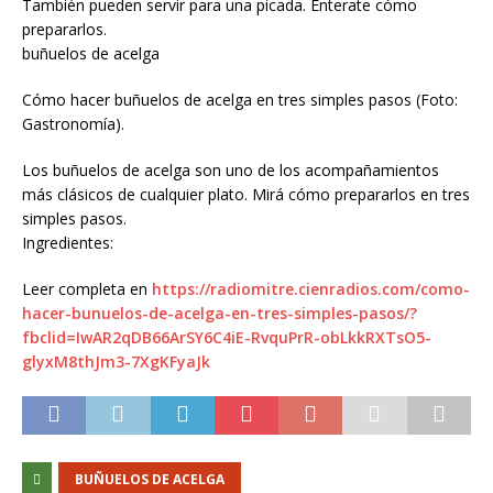
También pueden servir para una picada. Enterate cómo
prepararlos.
buñuelos de acelga
Cómo hacer buñuelos de acelga en tres simples pasos (Foto:
Gastronomía).
Los buñuelos de acelga son uno de los acompañamientos
más clásicos de cualquier plato. Mirá cómo prepararlos en tres
simples pasos.
Ingredientes:
Leer completa en
https://radiomitre.cienradios.com/como-
hacer-bunuelos-de-acelga-en-tres-simples-pasos/?
fbclid=IwAR2qDB66ArSY6C4iE-RvquPrR-obLkkRXTsO5-
glyxM8thJm3-7XgKFyaJk
BUÑUELOS DE ACELGA