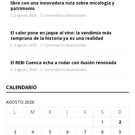
libre con una innovadora ruta sobre micología y
patrimonio
2 agosto, 2026
Comentarios desactivados
El calor pone en jaque al vino: la vendimia más
temprana de la historia ya es una realidad
2 agosto, 2026
Comentarios desactivados
El REBI Cuenca echa a rodar con ilusión renovada
2 agosto, 2026
Comentarios desactivados
CALENDARIO
AGOSTO 2026
L
M
X
J
V
S
D
1
2
3
4
5
6
7
8
9