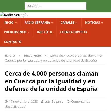
INICIO
RADIO SERRANÍA
CANALES
NOTICIAS
PUEBLOS INFO
INFO ÚTIL
CUENCA EXPORTA
CONTACTO
INICIO
PROVINCIA
Cerca de 4.000 personas claman en
Cuenca por la igualdad y en defensa de la unidad de España
Cerca de 4.000 personas claman
en Cuenca por la igualdad y en
defensa de la unidad de España
17 noviembre, 2023
Luis Segarra
Comentarios
desactivados