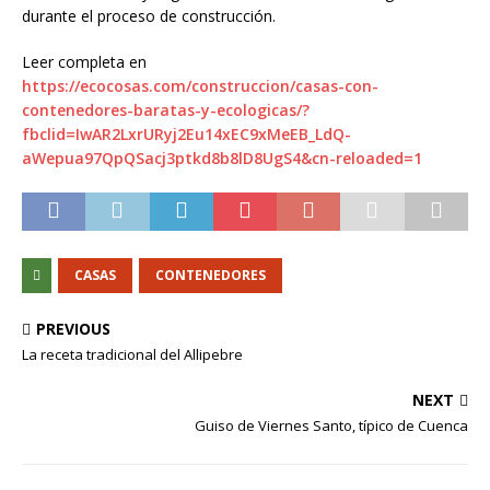
durante el proceso de construcción.
Leer completa en
https://ecocosas.com/construccion/casas-con-
contenedores-baratas-y-ecologicas/?
fbclid=IwAR2LxrURyj2Eu14xEC9xMeEB_LdQ-
aWepua97QpQSacj3ptkd8b8lD8UgS4&cn-reloaded=1
CASAS
CONTENEDORES
PREVIOUS
La receta tradicional del Allipebre
NEXT
Guiso de Viernes Santo, típico de Cuenca