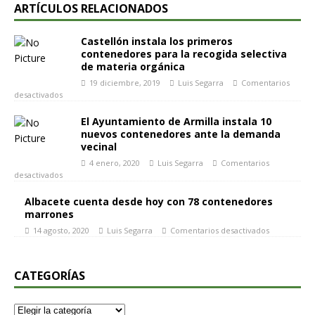
ARTÍCULOS RELACIONADOS
Castellón instala los primeros
contenedores para la recogida selectiva
de materia orgánica
19 diciembre, 2019
Luis Segarra
Comentarios
desactivados
El Ayuntamiento de Armilla instala 10
nuevos contenedores ante la demanda
vecinal
4 enero, 2020
Luis Segarra
Comentarios
desactivados
Albacete cuenta desde hoy con 78 contenedores
marrones
14 agosto, 2020
Luis Segarra
Comentarios desactivados
CATEGORÍAS