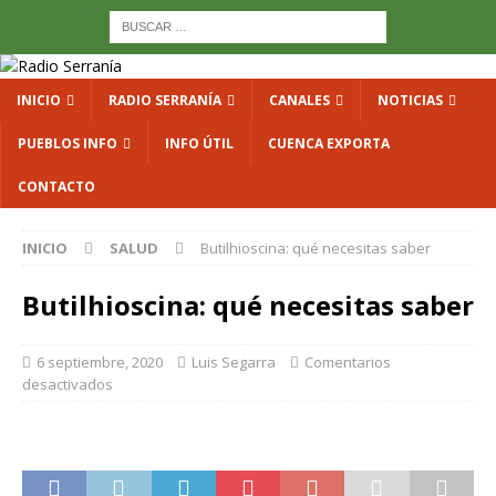
INICIO
RADIO SERRANÍA
CANALES
NOTICIAS
PUEBLOS INFO
INFO ÚTIL
CUENCA EXPORTA
CONTACTO
INICIO
SALUD
Butilhioscina: qué necesitas saber
Butilhioscina: qué necesitas saber
6 septiembre, 2020
Luis Segarra
Comentarios
desactivados