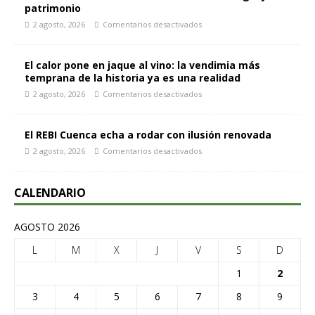
patrimonio
2 agosto, 2026
Comentarios desactivados
El calor pone en jaque al vino: la vendimia más
temprana de la historia ya es una realidad
2 agosto, 2026
Comentarios desactivados
El REBI Cuenca echa a rodar con ilusión renovada
2 agosto, 2026
Comentarios desactivados
CALENDARIO
AGOSTO 2026
L
M
X
J
V
S
D
1
2
3
4
5
6
7
8
9