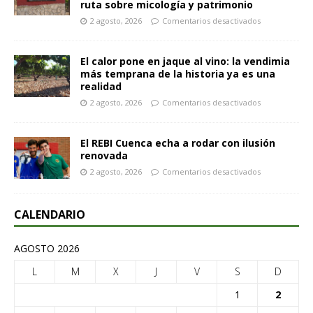
ruta sobre micología y patrimonio
2 agosto, 2026
Comentarios desactivados
El calor pone en jaque al vino: la vendimia
más temprana de la historia ya es una
realidad
2 agosto, 2026
Comentarios desactivados
El REBI Cuenca echa a rodar con ilusión
renovada
2 agosto, 2026
Comentarios desactivados
CALENDARIO
AGOSTO 2026
L
M
X
J
V
S
D
1
2