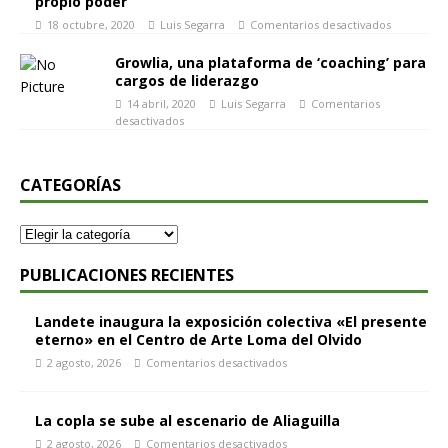
propio poder
18 octubre, 2020
Luis Segarra
Comentarios desactivados
Growlia, una plataforma de ‘coaching’ para
cargos de liderazgo
14 abril, 2020
Luis Segarra
Comentarios
desactivados
CATEGORÍAS
PUBLICACIONES RECIENTES
Landete inaugura la exposición colectiva «El presente
eterno» en el Centro de Arte Loma del Olvido
2 agosto, 2026
Comentarios desactivados
La copla se sube al escenario de Aliaguilla
2 agosto, 2026
Comentarios desactivados