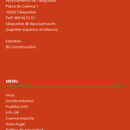
Ayuntamiento de Talayuelas
Plaza de Cuenca 1
16320 Talayuelas
Telf: 969 36 31 51
talayuelas @ dipucuenca.es
(suprimir espacios en blanco)
Estudios:
(En construcción)
MENU
Inicio
Donde estamos
Pueblos Info
Info útil
Cuenca exporta
Aviso legal
Política de privacidad