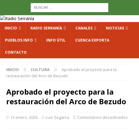
INICIO
RADIO SERRANÍA
CANALES
NOTICIAS
PUEBLOS INFO
INFO ÚTIL
CUENCA EXPORTA
CONTACTO
INICIO
CULTURA
Aprobado el proyecto para la
restauración del Arco de Bezudo
Aprobado el proyecto para la
restauración del Arco de Bezudo
13 enero, 2026
Luis Segarra
Comentarios desactivados