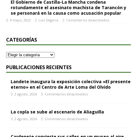
El Gobierno de Castilla-La Mancha condena
rotundamente el asesinato machista de Tarancón y
se personará en la causa como acusación popular
4 mayo, 2022
Luis Segarra
Comentarios desactivados
CATEGORÍAS
PUBLICACIONES RECIENTES
Landete inaugura la exposición colectiva «El presente
eterno» en el Centro de Arte Loma del Olvido
2 agosto, 2026
Comentarios desactivados
La copla se sube al escenario de Aliaguilla
2 agosto, 2026
Comentarios desactivados
Cardenete convierte sus calles en un museo al aire