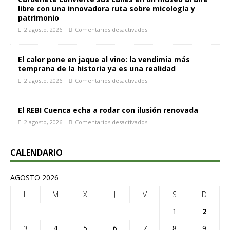
libre con una innovadora ruta sobre micología y
patrimonio
2 agosto, 2026
Comentarios desactivados
El calor pone en jaque al vino: la vendimia más
temprana de la historia ya es una realidad
2 agosto, 2026
Comentarios desactivados
El REBI Cuenca echa a rodar con ilusión renovada
2 agosto, 2026
Comentarios desactivados
CALENDARIO
AGOSTO 2026
L
M
X
J
V
S
D
1
2
3
4
5
6
7
8
9