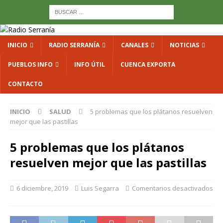
INICIO
RADIO SERRANÍA
CANALES
NOTICIAS
PUEBLOS INFO
INFO ÚTIL
CUENCA EXPORTA
CONTACTO
INICIO
SALUD
5 problemas que los plátanos resuelven
mejor que las pastillas
5 problemas que los plátanos
resuelven mejor que las pastillas
6 diciembre, 2019
Luis Segarra
Comentarios desactivados